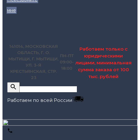
мне
zakaz@pol.house
141014, МОСКОВСКАЯ
Работаем только с
ОБЛАСТЬ, Г. О.
юридическими
ПН-ПТ
МЫТИЩИ, Г. МЫТИЩИ,
09:00-
лицами, минимальная
УЛ. 3-Я
18:00
сумма заказа от 100
КРЕСТЬЯНСКАЯ, СТР.
тыс. рублей
23
Работаем по всей России
+7 (495) 795-89-46