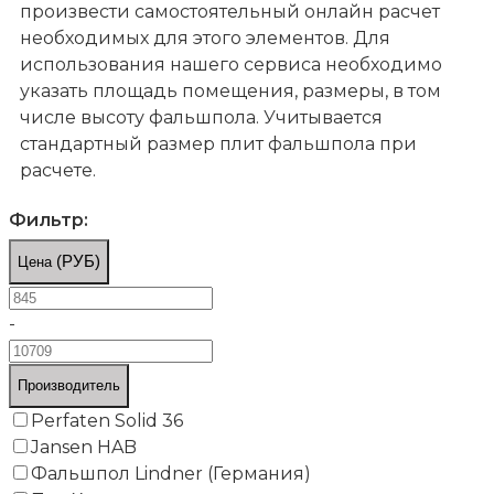
произвести самостоятельный онлайн расчет
необходимых для этого элементов. Для
использования нашего сервиса необходимо
указать площадь помещения, размеры, в том
числе высоту фальшпола. Учитывается
стандартный размер плит фальшпола при
расчете.
Фильтр:
(РУБ)
Цена
-
Сферы применения фальшпола
Производитель
Фальшпол для промышленных объектов
Perfaten Solid 36
Jansen HAB
Фальшпол Lindner (Германия)