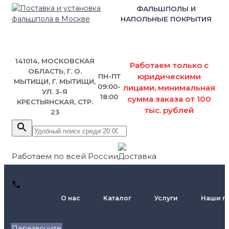
ФАЛЬШПОЛЫ И
НАПОЛЬНЫЕ ПОКРЫТИЯ
141014, МОСКОВСКАЯ
Работаем только с
ОБЛАСТЬ, Г. О.
юридическими
ПН-ПТ
МЫТИЩИ, Г. МЫТИЩИ,
09:00-
лицами, минимальная
УЛ. 3-Я
18:00
сумма заказа от 100
КРЕСТЬЯНСКАЯ, СТР.
тыс. рублей
23
Работаем по всей России
+7 (495)
О нас
Каталог
Услуги
Наши п
795-89-
46
Перезвоните