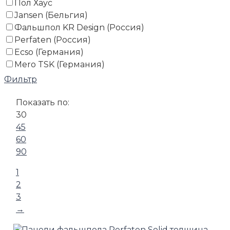
Пол Хаус
Jansen (Бельгия)
Фальшпол KR Design (Россия)
Perfaten (Россия)
Ecso (Германия)
Mero TSK (Германия)
Фильтр
Показать по:
30
45
60
90
1
2
3
→