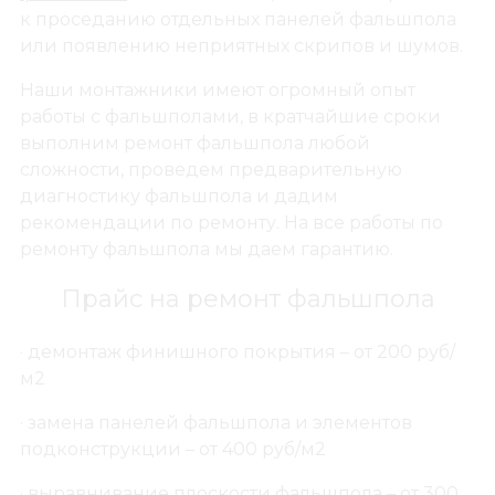
к проседанию отдельных панелей фальшпола
или появлению неприятных скрипов и шумов.
Наши монтажники имеют огромный опыт
работы с фальшполами, в кратчайшие сроки
выполним ремонт фальшпола любой
сложности, проведем предварительную
диагностику фальшпола и дадим
рекомендации по ремонту. На все работы по
ремонту фальшпола мы даем гарантию.
Прайс на ремонт фальшпола
· демонтаж финишного покрытия – от 200 руб/
м2
· замена панелей фальшпола и элементов
подконструкции – от 400 руб/м2
· выравнивание плоскости фальшпола – от 300