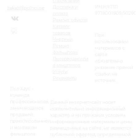
О компании
ИНН/КПП
Доставка и
zakaz@pol.house
9719001909/50290
оплата
Ремонт офисов
Каталог
товаров
При
Чертежи
использовании
Ремонт
материалов с
фальшпола
сайта
Производители
обязательно
фальшполов
указание прямой
Услуги
ссылки на
Реквизиты
источник.
Пол Хаус -
команда
профессионалов,
Данный интернет-сайт носит
занимающихся
исключительно информационный
продажей,
характер и ни при каких условиях
проектированием
информационные материалы и цены,
и монтажом
размещенные на сайте, не являются
фальшпола.
публичной офертой, определяемой