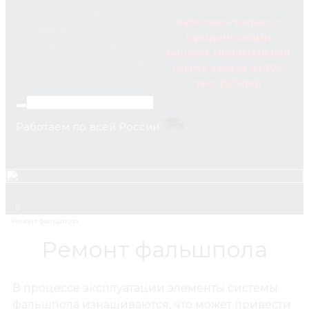
141014, МОСКОВСКАЯ
Работаем только с
ОБЛАСТЬ, Г. О.
юридическими
ПН-ПТ
МЫТИЩИ, Г. МЫТИЩИ,
09:00-
лицами, минимальная
УЛ. 3-Я
18:00
сумма заказа от 100
КРЕСТЬЯНСКАЯ, СТР.
тыс. рублей
23
Работаем по всей России
+7 (495) 795-89-46
0
Ремонт фальшпола
В процессе эксплуатации элементы системы
фальшпола
изнашиваются, что может привести