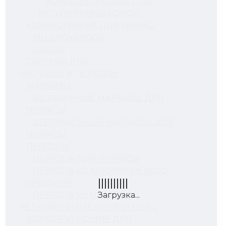
КОМПЛЕКТУЮЩИЕ ДЛЯ
РЕГУЛИРУЕМЫХ ОПОР
КЕРАМОГРАНИТ ДЛЯ ТЕРРАС
VILLEROY&BOCH
LASTRA
СТУПЕНИ ДПК
МАРКИЗЫ И ПЕРГОЛЫ
МАРКИЗЫ
ВЫДВИЖНЫЕ МАРКИЗЫ ДЛЯ
ТЕРРАСЫ
ВЕРТИКАЛЬНЫЕ МАРКИЗЫ ДЛЯ
ТЕРРАСЫ
ПЕРГОЛЫ
ПЕРГОЛА ДЛЯ ТЕРРАСЫ
ПЕРГОЛА ИЗ АЛЮМИНИЕВОГО
ПРОФИЛЯ
ПЕРГОЛА ИЗ МЕТАЛЛА
РЕГУЛИРУЕМЫЕ ОПОРЫ LEVEL
КОМПЛЕКТУЮЩИЕ ДЛЯ