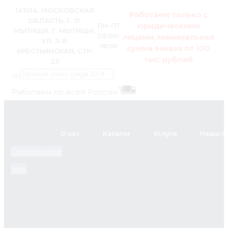
141014, МОСКОВСКАЯ
Работаем только с
ОБЛАСТЬ, Г. О.
юридическими
ПН-ПТ
МЫТИЩИ, Г. МЫТИЩИ,
09:00-
лицами, минимальная
УЛ. 3-Я
18:00
сумма заказа от 100
КРЕСТЬЯНСКАЯ, СТР.
тыс. рублей
23
Работаем по всей России
+7 (495)
795-89-
О нас
Каталог
Услуги
Наши п
46
Перезвоните
мне
zakaz@pol.house