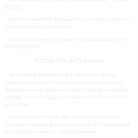
руб/м2
· очистка панелей фальшпола от клея и старого
покрытия – от 200 руб/м2
· обеспылевание основания под фальшполом –
от 100 руб/м2
Когда это актуально
- при смене арендатора в крупном офисе
обычно меняется планировка помещений и
расположение рабочих мест, устанавливаются
новые перегородки, старый ковролин меняют
на новый.
- в серверных и цод, где необходимо часто
снимать панели фальшпола для обслуживания
и установки нового оборудования