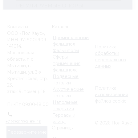
РЕГУЛИРУЕМЫЕ ОПОРЫ
Контакты
Каталог
ООО «Пол Хаус»,
Промышленный
ИНН 9719001909
фальшпол
141014,
Политика
Фальшполы
Московская
обработки
Сферы
область, г. о.
персональных
применения
Мытищи, г.
данных
фальшпола
Мытищи, ул. 3-я
Подвесные
Крестьянская, стр.
потолки
23,
Политика
Акустические
этаж 9, помещ. 16
использования
потолки
файлов cookie
Напольные
Пн-Пт 09:00-18:00
покрытия
Террасы и
улица
+7 (495) 795-89-46
© 2026 Пол Хаус
Страницы
Перезвоните мне