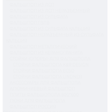
ФАЛЬШПОЛ ИЗ ДСП
ФАЛЬШПОЛ ИЗ ДСП НЕРАЗЪЁМНЫЙ
ФАЛЬШПОЛ ИЗ СУЛЬФАТА
ФАЛЬШПОЛ ГВЛВ
ФАЛЬШПОЛ ИЗ СУЛЬФАТА КАЛЬЦИЯ
ФАЛЬШПОЛ НЕРАЗЪЁМНЫЙ ИЗ СУЛЬФАТА
КАЛЬЦИЯ
ФАЛЬШПОЛ МЕТАЛЛИЧЕСКИЙ
ФАЛЬШПОЛ ИЗ КЕРАМОГРАНИТА
СТОЙКИ (ОПОРЫ) ДЛЯ ФАЛЬШПОЛА
СТОЙКИ ФАЛЬШПОЛА K&R DESIGN
СТОЙКИ ФАЛЬШПОЛА ECSO
СТОЙКИ ФАЛЬШПОЛА LINDNER
АКСЕССУАРЫ ДЛЯ ФАЛЬШПОЛА
АЛЮМИНИЕВЫЙ ФАЛЬШПОЛ
ПЛИТЫ ФАЛЬШОПОЛА 600*600
ЛЮКИ ДЛЯ ФАЛЬШПОЛА
ФАЛЬШПОЛ РОССИЯ