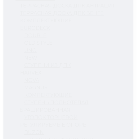
ТЕРРАСНАЯ ДОСКА ДПК АНТРАЦИТ
ТЕРРАСНАЯ ДОСКА ДПК ВЕНГЕ
КОМПЛЕКТУЮЩИЕ
EURODECK
DOUBLE
OLD STYLE
UNO
NEW
СТУПЕНИ ИЗ ДПК
HARVEX
NOVA
MAGNUS
КОМЛЕКТУЮЩИЕ
СТУПЕНЬ ПОЛНОТЕЛАЯ
БРАШИРОВАННАЯ
УГОЛОК ТОРЦЕВОЙ
РЕГУЛИРУЕМЫЕ ОПОРЫ
BUZON