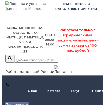
ФАЛЬШПОЛЫ И
НАПОЛЬНЫЕ ПОКРЫТИЯ
141014, МОСКОВСКАЯ
Работаем только с
ОБЛАСТЬ, Г. О.
юридическими
ПН-ПТ
МЫТИЩИ, Г. МЫТИЩИ,
09:00-
лицами, минимальная
УЛ. 3-Я
18:00
сумма заказа от 100
КРЕСТЬЯНСКАЯ, СТР.
тыс. рублей
23
Работаем по всей России
+7 (495)
О нас
Каталог
Услуги
Наши п
795-89-
46
Перезвоните