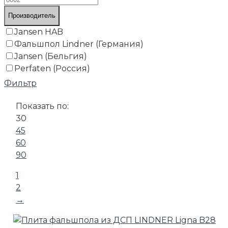
Производитель
Jansen HAB
Фальшпол Lindner (Германия)
Jansen (Бельгия)
Perfaten (Россия)
Фильтр
Показать по:
30
45
60
90
1
2
→