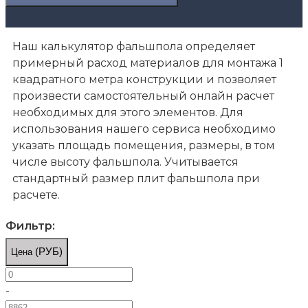
Наш калькулятор фальшпола определяет
примерный расход материалов для монтажа 1
квадратного метра конструкции и позволяет
произвести самостоятельный онлайн расчет
необходимых для этого элементов. Для
использования нашего сервиса необходимо
указать площадь помещения, размеры, в том
числе высоту фальшпола. Учитывается
стандартный размер плит фальшпола при
расчете.
Фильтр:
(РУБ)
Цена
Фальшполы
Плиты фальшопола 600х600
-