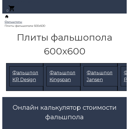
+7 (495) 795-89-46
0
Плиты фальшопола
600х600
Фальшпол
Фальшпол
Фальшпол
Ф
KR Design
Kingspan
Jansen
Pe
Онлайн калькулятор стоимости
фальшпола