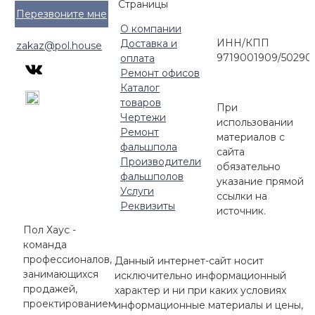
Страницы
Перезвоните мне
О компании
ИНН/КПП
Доставка и
zakaz@pol.house
9719001909/50290
оплата
Ремонт офисов
Каталог
товаров
При
Чертежи
использовании
Ремонт
материалов с
фальшпола
сайта
Производители
обязательно
фальшполов
указание прямой
Услуги
ссылки на
Реквизиты
источник.
Пол Хаус -
команда
профессионалов,
Данный интернет-сайт носит
занимающихся
исключительно информационный
продажей,
характер и ни при каких условиях
проектированием
информационные материалы и цены,