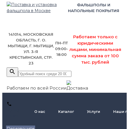
ФАЛЬШПОЛЫ И
НАПОЛЬНЫЕ ПОКРЫТИЯ
141014, МОСКОВСКАЯ
Работаем только с
ОБЛАСТЬ, Г. О.
юридическими
ПН-ПТ
МЫТИЩИ, Г. МЫТИЩИ,
09:00-
лицами, минимальная
УЛ. 3-Я
18:00
сумма заказа от 100
КРЕСТЬЯНСКАЯ, СТР.
тыс. рублей
23
Работаем по всей России
+7 (495)
О нас
Каталог
Услуги
Наши п
795-89-
46
Перезвоните