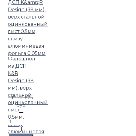
Фальшпол
из ДСП
K&R
Design (38
мм), верх
стальной
Цена:
675
оцинкованный
руб.
лист
0.5мм,
снизу
алюминиевая