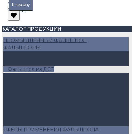
фольга
В корзину
0.05мм
КАТАЛОГ ПРОДУКЦИИ
ПРОМЫШЛЕННЫЙ ФАЛЬШПОЛ
ФАЛЬШПОЛЫ
Разъемный фальшпол
Фальшполы с антистатическим покрытием
Фальшпол из ДСП
Фальшпол из ДСП неразъёмный
Фальшпол из сульфата
Фальшпол ГВЛВ
Фальшпол из сульфата кальция
Фальшпол неразъёмный из сульфата кальция
Фальшпол металлический
Фальшпол из керамогранита
Стойки (опоры) для фальшпола
СФЕРЫ ПРИМЕНЕНИЯ ФАЛЬШПОЛА
Аксессуары для фальшпола