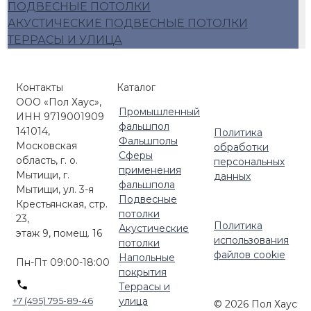
ПОДВЕСНЫЕ ПОТОЛКИ
Алюминиевый фальшпол
АКУСТИЧЕСКИЕ ПОДВЕСНЫЕ ПОТОЛКИ
Плиты фальшопола 600*600
ТЕРРАСЫ И УЛИЦА
Люки для фальшпола
Фальшпол Россия
Контакты
Каталог
ООО «Пол Хаус»,
Промышленный
ИНН 9719001909
фальшпол
141014,
Политика
Фальшполы
Московская
обработки
Сферы
область, г. о.
персональных
применения
Мытищи, г.
данных
фальшпола
Мытищи, ул. 3-я
Подвесные
Крестьянская, стр.
потолки
23,
Политика
Акустические
этаж 9, помещ. 16
использования
потолки
файлов cookie
Напольные
Пн-Пт 09:00-18:00
покрытия
Террасы и
улица
+7 (495) 795-89-46
© 2026 Пол Хаус