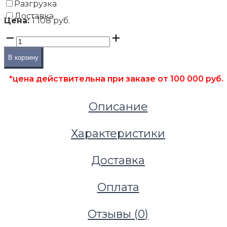
Разгрузка
Доставка
Цена:
1 108 руб.
В корзину
*цена действительна при заказе от 100 000 руб.
Описание
Характеристики
Доставка
Оплата
Фальшполы
Фальшпол из ДСП
Отзывы (
0
)
Фальшпол из ДСП Lindner Ligna B30мм, низ алюм
сверху сталь 0,5 мм