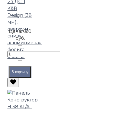
из ДСП
K&R
Design (38
мм),
сверху и
Цена:
660
снизу
руб.
алюминиевая
фольга
0.05мм
В корзину