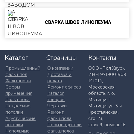
СВАРКА ШВОВ ЛИНОЛЕУМА
Каталог
Страницы
Контакты
Промышленный
О компании
ООО «Пол Хаус»,
фальшпол
Доставка и
ИНН 9719001909
Фальшполы
оплата
141014,
Сферы
Ремонт офисов
Московская
применения
Каталог
область, г. о.
фальшпола
товаров
Мытищи, г.
Подвесные
Чертежи
Мытищи, ул. 3-я
потолки
Ремонт
Крестьянская,
Акустические
фальшпола
стр. 23,
потолки
Производители
этаж 9, помещ. 16
Напольные
фальшполов