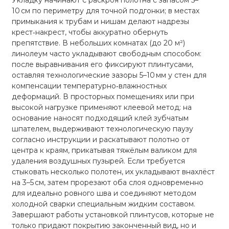
Укладку начинают с раскроя полотна с запасом 5–
10 см по периметру для точной подгонки; в местах
примыкания к трубам и нишам делают надрезы
крест‑накрест, чтобы аккуратно обернуть
препятствие. В небольших комнатах (до 20 м²)
линолеум часто укладывают свободным способом:
после выравнивания его фиксируют плинтусами,
оставляя технологические зазоры 5–10 мм у стен для
компенсации температурно‑влажностных
деформаций. В просторных помещениях или при
высокой нагрузке применяют клеевой метод: на
основание наносят подходящий клей зубчатым
шпателем, выдерживают технологическую паузу
согласно инструкции и раскатывают полотно от
центра к краям, прикатывая тяжёлым валиком для
удаления воздушных пузырей. Если требуется
стыковать несколько полотен, их укладывают внахлёст
на 3–5 см, затем прорезают оба слоя одновременно
для идеально ровного шва и соединяют методом
холодной сварки специальным жидким составом.
Завершают работы установкой плинтусов, которые не
только придают покрытию законченный вид, но и