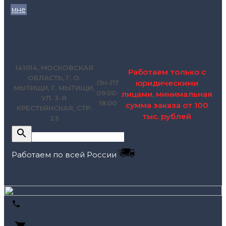
мне
zakaz@pol.house
141014, МОСКОВСКАЯ
Работаем только с
ОБЛАСТЬ, Г. О.
юридическими
ПН-ПТ
МЫТИЩИ, Г. МЫТИЩИ,
09:00-
лицами, минимальная
УЛ. 3-Я
18:00
сумма заказа от 100
КРЕСТЬЯНСКАЯ, СТР.
тыс. рублей
23
Работаем по всей России
+7 (495) 795-89-46