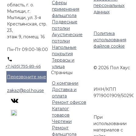
Сферы
область, г. о.
персональных
применения
Мытищи, г.
данных
фальшпола
Мытищи, ул. 3-я
Подвесные
Крестьянская, стр.
потолки
23,
Политика
Акустические
этаж 9, помещ. 16
использования
потолки
файлов cookie
Напольные
Пн-Пт 09:00-18:00
покрытия
Террасы и
улица
+7 (495) 795-89-46
© 2026 Пол Хаус
Страницы
Перезвоните мне
О компании
ИНН/КПП
Доставка и
zakaz@pol.house
9719001909/50290
оплата
Ремонт офисов
Каталог
товаров
При
Чертежи
использовании
Ремонт
материалов с
фальшпола