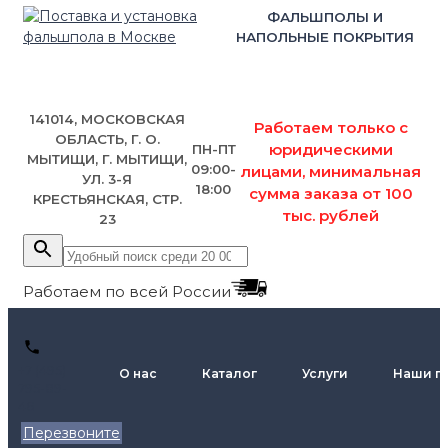
ФАЛЬШПОЛЫ И
НАПОЛЬНЫЕ ПОКРЫТИЯ
141014, МОСКОВСКАЯ
Работаем только с
ОБЛАСТЬ, Г. О.
юридическими
ПН-ПТ
МЫТИЩИ, Г. МЫТИЩИ,
09:00-
лицами, минимальная
УЛ. 3-Я
18:00
сумма заказа от 100
КРЕСТЬЯНСКАЯ, СТР.
тыс. рублей
23
Работаем по всей России
+7 (495)
О нас
Каталог
Услуги
Наши п
795-89-
46
Перезвоните