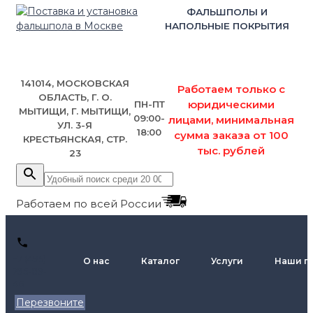
ФАЛЬШПОЛЫ И
НАПОЛЬНЫЕ ПОКРЫТИЯ
141014, МОСКОВСКАЯ
Работаем только с
ОБЛАСТЬ, Г. О.
юридическими
ПН-ПТ
МЫТИЩИ, Г. МЫТИЩИ,
09:00-
лицами, минимальная
УЛ. 3-Я
18:00
сумма заказа от 100
КРЕСТЬЯНСКАЯ, СТР.
тыс. рублей
23
Работаем по всей России
+7 (495)
О нас
Каталог
Услуги
Наши п
795-89-
46
Перезвоните