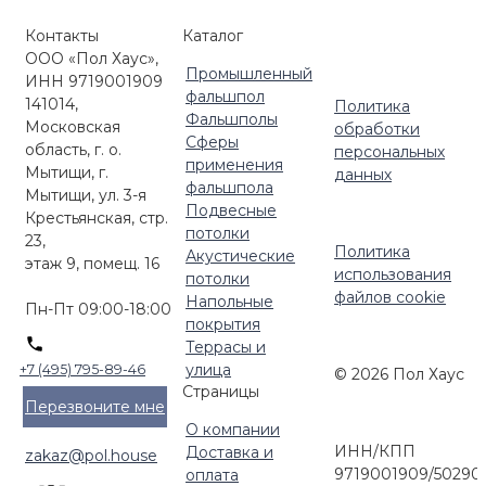
Контакты
Каталог
ООО «Пол Хаус»,
Промышленный
ИНН 9719001909
фальшпол
141014,
Политика
Фальшполы
Московская
обработки
Сферы
область, г. о.
персональных
применения
Мытищи, г.
данных
фальшпола
Мытищи, ул. 3-я
Подвесные
Крестьянская, стр.
потолки
23,
Политика
Акустические
этаж 9, помещ. 16
использования
потолки
файлов cookie
Напольные
Пн-Пт 09:00-18:00
покрытия
Террасы и
улица
+7 (495) 795-89-46
© 2026 Пол Хаус
Страницы
Перезвоните мне
О компании
ИНН/КПП
Доставка и
zakaz@pol.house
9719001909/50290
оплата