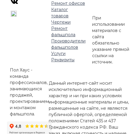
Ремонт офисов
Каталог
товаров
При
Чертежи
использовании
Ремонт
материалов с
фальшпола
сайта
Производители
обязательно
фальшполов
указание прямой
Услуги
ссылки на
Реквизиты
источник.
Пол Хаус -
команда
профессионалов,
Данный интернет-сайт носит
занимающихся
исключительно информационный
продажей,
характер и ни при каких условиях
проектированием
информационные материалы и цены,
и монтажом
размещенные на сайте, не являются
фальшпола.
публичной офертой, определяемой
положениями Статей 435 и 437
Гражданского кодекса РФ. Ваш
заказ, включая стоимость и наличие