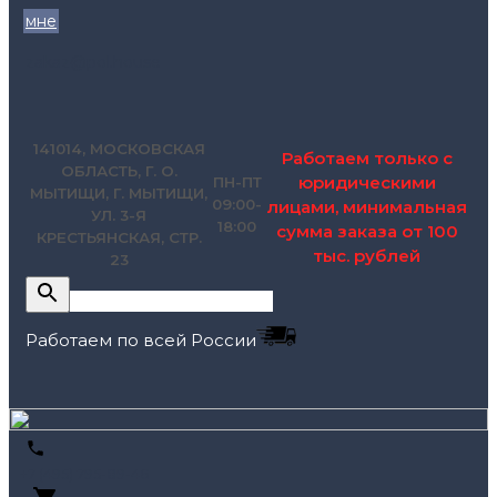
мне
zakaz@pol.house
141014, МОСКОВСКАЯ
Работаем только с
ОБЛАСТЬ, Г. О.
юридическими
ПН-ПТ
МЫТИЩИ, Г. МЫТИЩИ,
09:00-
лицами, минимальная
УЛ. 3-Я
18:00
сумма заказа от 100
КРЕСТЬЯНСКАЯ, СТР.
тыс. рублей
23
Работаем по всей России
+7 (495) 795-89-46