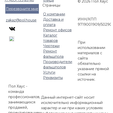
улица
+7 (495) 795-89-46
© 2026 Пол Хаус
Страницы
Перезвоните мне
О компании
ИНН/КПП
Доставка и
zakaz@pol.house
9719001909/50290
оплата
Ремонт офисов
Каталог
товаров
При
Чертежи
использовании
Ремонт
материалов с
фальшпола
сайта
Производители
обязательно
фальшполов
указание прямой
Услуги
ссылки на
Реквизиты
источник.
Пол Хаус -
команда
профессионалов,
Данный интернет-сайт носит
занимающихся
исключительно информационный
продажей,
характер и ни при каких условиях
проектированием