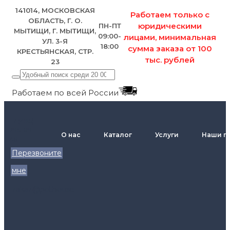
141014, МОСКОВСКАЯ
Работаем только с
ОБЛАСТЬ, Г. О.
юридическими
ПН-ПТ
МЫТИЩИ, Г. МЫТИЩИ,
09:00-
лицами, минимальная
УЛ. 3-Я
18:00
сумма заказа от 100
КРЕСТЬЯНСКАЯ, СТР.
тыс. рублей
23
Работаем по всей России
+7 (495)
795-89-
О нас
Каталог
Услуги
Наши п
46
Перезвоните
мне
zakaz@pol.house