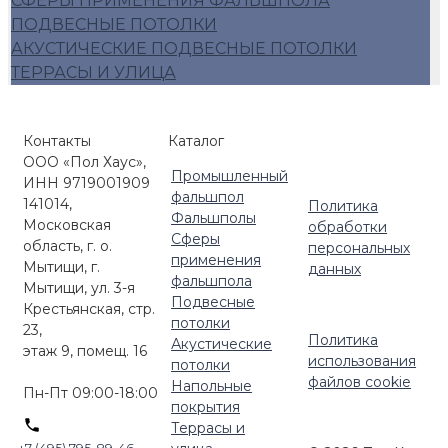
СФЕРЫ ПРИМЕНЕНИЯ ФАЛЬШПОЛА
ПОДВЕСНЫЕ ПОТОЛКИ
АКУСТИЧЕСКИЕ ПОДВЕСНЫЕ ПОТОЛКИ
ТЕРРАСЫ И УЛИЦА
Контакты
Каталог
ООО «Пол Хаус»,
Промышленный
ИНН 9719001909
фальшпол
141014,
Политика
Фальшполы
Московская
обработки
Сферы
область, г. о.
персональных
применения
Мытищи, г.
данных
фальшпола
Мытищи, ул. 3-я
Подвесные
Крестьянская, стр.
потолки
23,
Политика
Акустические
этаж 9, помещ. 16
использования
потолки
файлов cookie
Напольные
Пн-Пт 09:00-18:00
покрытия
Террасы и