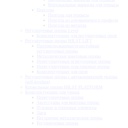
Вертикальные маркизы для террасы
Перголы
Пергола для террасы
Пергола из алюминиевого профиля
Пергола из металла
Регулируемые опоры Level
Комплектующие для регулируемых опор
Регулируемые опоры HILST LIFT
Противопожарные/огнестойкие
регулируемые опоры
Металлические винтовые опоры
Нерегулируемые огнеупорные опоры
Нерегулируемые пластиковые опоры
Комплектующие для опор
Регулируемые опоры с автокоррекцией уклона
(self-leveling)
Кровельные опоры HILST PLATFORM
Комплектующие для улицы
Нерегулируемые опоры
Аксессуары для монтажа террас
Угловые и торцевые элементы
Лаги
Негорючие металлические опоры
Регулируемые опоры