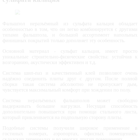
Фальшпол неразъёмный из сульфата кальция обладает
особенностью в том, что он легко комбинируется с другими
типами фальшпола, и большой ассортимент напольных
финишных покрытий только дополняет эту особенность.
Основной материал - сульфат кальция, имеет просто
уникальные строительно-физические свойства: устойчив к
возгоранию, акустически эффективен и т.д.
Система шип-паз и качественный клей позволяют очень
надёжно соединить плиты друг с другом. После полной
сборки такая система абсолютно не пропускает дым,
чувствуется максимальный комфорт при хождении по полу.
Система неразъёмных фальшполов может свободно
выдерживать большие нагрузки. Несущая способность
дополнительно повышается при помощи стального листа,
который приклеивается на подпольную сторону плиты.
Подобные системы получили широкое применение в
гостиных номерах, аэропортах, офисных помещениях,
складских терминалах и во многих других помещениях.