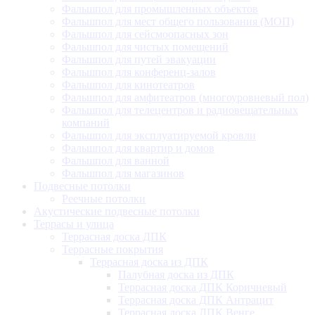
Фальшпол для промышленных объектов
Фальшпол для мест общего пользования (МОП)
Фальшпол для сейсмоопасных зон
Фальшпол для чистых помещений
Фальшпол для путей эвакуации
Фальшпол для конференц-залов
Фальшпол для кинотеатров
Фальшпол для амфитеатров (многоуровневый пол)
Фальшпол для телецентров и радиовещательных
компаний
Фальшпол для эксплуатируемой кровли
Фальшпол для квартир и домов
Фальшпол для ванной
Фальшпол для магазинов
Подвесные потолки
Реечные потолки
Акустические подвесные потолки
Террасы и улица
Террасная доска ДПК
Террасные покрытия
Террасная доска из ДПК
Палубная доска из ДПК
Террасная доска ДПК Коричневый
Террасная доска ДПК Антрацит
Террасная доска ДПК Венге