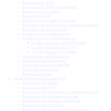
Фальшпол из ДСП
Фальшпол из ДСП неразъёмный
Фальшпол из сульфата
Фальшпол ГВЛВ
Фальшпол из сульфата кальция
Фальшпол неразъёмный из сульфата кальция
Фальшпол металлический
Фальшпол из керамогранита
Стойки (опоры) для фальшпола
Стойки фальшпола K&R Design
Стойки фальшпола ECSO
Стойки фальшпола Lindner
Аксессуары для фальшпола
Алюминиевый фальшпол
Плиты фальшопола 600*600
Люки для фальшпола
Фальшпол Россия
Сферы применения фальшпола
Фальшпол для офиса
Фальшпол для ЦОД
Фальшпол для серверных и электрощитовых
Фальшпол для ресторанов и кафе
Фальшпол для учебных заведений
Фальшпол для гостиниц
Фальшпол для пищевого производства