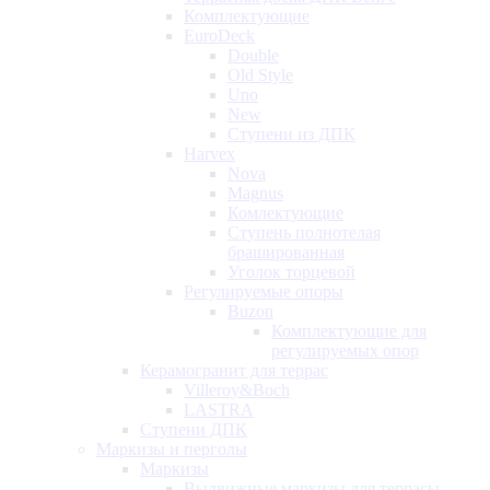
Комплектующие
EuroDeck
Double
Old Style
Uno
New
Ступени из ДПК
Harvex
Nova
Magnus
Комлектующие
Ступень полнотелая
брашированная
Уголок торцевой
Регулируемые опоры
Buzon
Комплектующие для
регулируемых опор
Керамогранит для террас
Villeroy&Boch
LASTRA
Ступени ДПК
Маркизы и перголы
Маркизы
Выдвижные маркизы для террасы