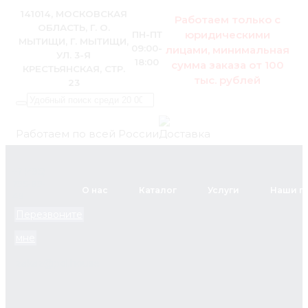
141014, МОСКОВСКАЯ
Работаем только с
ОБЛАСТЬ, Г. О.
юридическими
ПН-ПТ
МЫТИЩИ, Г. МЫТИЩИ,
09:00-
лицами, минимальная
УЛ. 3-Я
18:00
сумма заказа от 100
КРЕСТЬЯНСКАЯ, СТР.
тыс. рублей
23
Работаем по всей России
+7 (495)
795-89-
О нас
Каталог
Услуги
Наши п
46
Перезвоните
мне
zakaz@pol.house