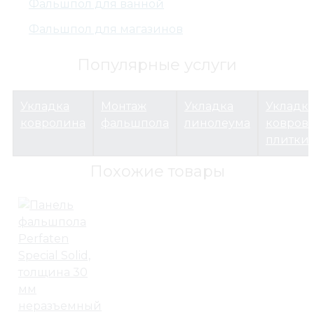
Фальшпол для ванной
Фальшпол для магазинов
Популярные услуги
Укладка
Монтаж
Укладка
Укладк
ковролина
фальшпола
линолеума
ковров
плитки
Похожие товары