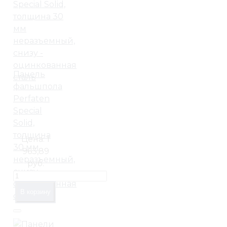
Панель
фальшпола
Perfaten
Special
Solid,
толщина
Цена:
1
30 мм
963,89
неразъемный,
руб.
снизу -
оцинкованная
В корзину
сталь