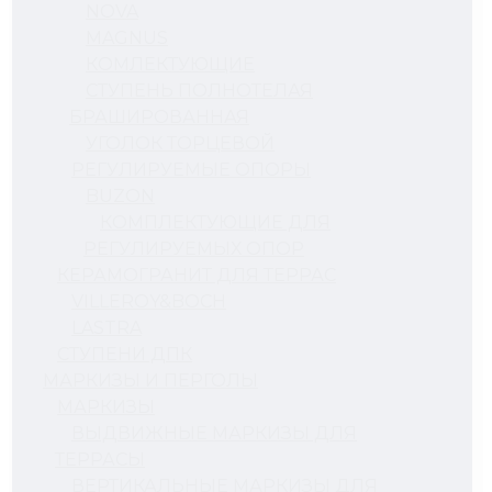
NOVA
MAGNUS
КОМЛЕКТУЮЩИЕ
СТУПЕНЬ ПОЛНОТЕЛАЯ
БРАШИРОВАННАЯ
УГОЛОК ТОРЦЕВОЙ
РЕГУЛИРУЕМЫЕ ОПОРЫ
BUZON
КОМПЛЕКТУЮЩИЕ ДЛЯ
РЕГУЛИРУЕМЫХ ОПОР
КЕРАМОГРАНИТ ДЛЯ ТЕРРАС
VILLEROY&BOCH
LASTRA
СТУПЕНИ ДПК
МАРКИЗЫ И ПЕРГОЛЫ
МАРКИЗЫ
ВЫДВИЖНЫЕ МАРКИЗЫ ДЛЯ
ТЕРРАСЫ
ВЕРТИКАЛЬНЫЕ МАРКИЗЫ ДЛЯ