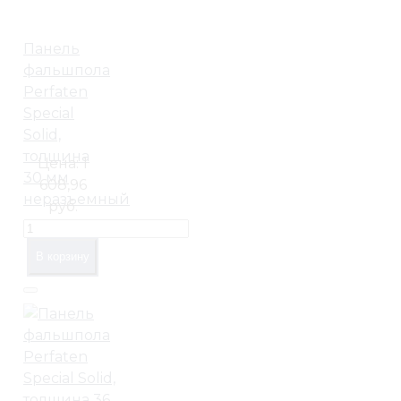
Панель
фальшпола
Perfaten
Special
Solid,
толщина
Цена:
1
30 мм
608,96
неразъемный
руб.
В корзину