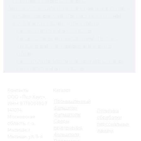
РЕГУЛИРУЕМЫЕ ОПОРЫ С
АВТОКОРРЕКЦИЕЙ УКЛОНА (SELF-LEVELING)
КРОВЕЛЬНЫЕ ОПОРЫ HILST PLATFORM
КОМПЛЕКТУЮЩИЕ ДЛЯ УЛИЦЫ
НЕРЕГУЛИРУЕМЫЕ ОПОРЫ
АКСЕССУАРЫ ДЛЯ МОНТАЖА ТЕРРАС
УГЛОВЫЕ И ТОРЦЕВЫЕ ЭЛЕМЕНТЫ
ЛАГИ
НЕГОРЮЧИЕ МЕТАЛЛИЧЕСКИЕ ОПОРЫ
РЕГУЛИРУЕМЫЕ ОПОРЫ
Контакты
Каталог
ООО «Пол Хаус»,
Промышленный
ИНН 9719001909
фальшпол
141014,
Политика
Фальшполы
Московская
обработки
Сферы
область, г. о.
персональных
применения
Мытищи, г.
данных
фальшпола
Мытищи, ул. 3-я
Подвесные