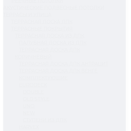
РЕЕЧНЫЕ ПОТОЛКИ
АКУСТИЧЕСКИЕ ПОДВЕСНЫЕ ПОТОЛКИ
ТЕРРАСЫ И УЛИЦА
ТЕРРАСНАЯ ДОСКА ДПК
ТЕРРАСНЫЕ ПОКРЫТИЯ
ТЕРРАСНАЯ ДОСКА ИЗ ДПК
ПАЛУБНАЯ ДОСКА ИЗ ДПК
ТЕРРАСНАЯ ДОСКА ДПК
КОРИЧНЕВЫЙ
ТЕРРАСНАЯ ДОСКА ДПК АНТРАЦИТ
ТЕРРАСНАЯ ДОСКА ДПК ВЕНГЕ
КОМПЛЕКТУЮЩИЕ
EURODECK
DOUBLE
OLD STYLE
UNO
NEW
СТУПЕНИ ИЗ ДПК
HARVEX