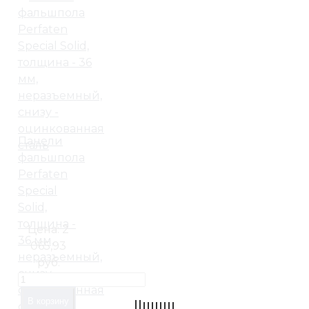
Панели
фальшпола
Perfaten
Special
Solid,
толщина -
Цена:
2
36 мм,
065,93
неразъемный,
руб.
снизу -
оцинкованная
В корзину
сталь