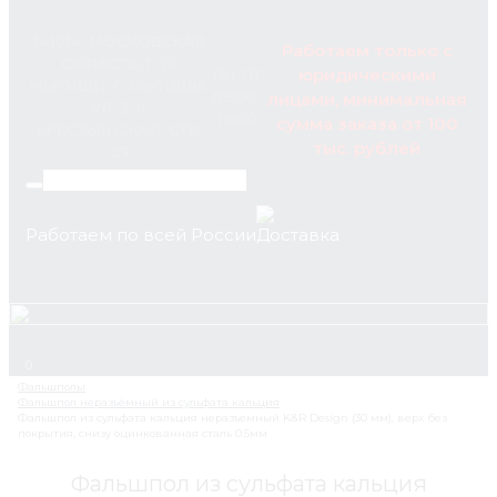
141014, МОСКОВСКАЯ
Работаем только с
ОБЛАСТЬ, Г. О.
юридическими
ПН-ПТ
МЫТИЩИ, Г. МЫТИЩИ,
09:00-
лицами, минимальная
УЛ. 3-Я
18:00
сумма заказа от 100
КРЕСТЬЯНСКАЯ, СТР.
тыс. рублей
23
Работаем по всей России
+7 (495) 795-89-46
0
Фальшпол из сульфата кальция