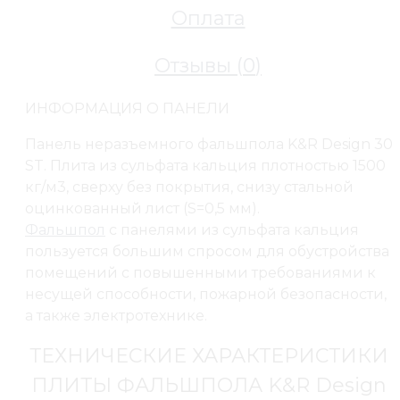
Оплата
Отзывы (
0
)
Фальшполы
Фальшпол неразъёмный из сульфата кальция
ИНФОРМАЦИЯ О ПАНЕЛИ
Фальшпол из сульфата кальция неразъемный K&R 
покрытия, снизу оцинкованная сталь 0.5мм
Панель неразъемного фальшпола K&R Design 30
ST. Плита из сульфата кальция плотностью 1500
кг/м3, сверху без покрытия, снизу стальной
оцинкованный лист (S=0,5 мм).
Фальшпол
с панелями из сульфата кальция
пользуется большим спросом для обустройства
помещений с повышенными требованиями к
несущей способности, пожарной безопасности,
а также электротехнике.
ТЕХНИЧЕСКИЕ ХАРАКТЕРИСТИКИ
ПЛИТЫ ФАЛЬШПОЛА K&R Design