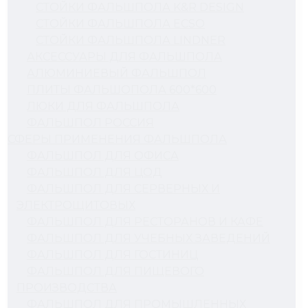
СТОЙКИ ФАЛЬШПОЛА K&R DESIGN
СТОЙКИ ФАЛЬШПОЛА ECSO
СТОЙКИ ФАЛЬШПОЛА LINDNER
АКСЕССУАРЫ ДЛЯ ФАЛЬШПОЛА
АЛЮМИНИЕВЫЙ ФАЛЬШПОЛ
ПЛИТЫ ФАЛЬШОПОЛА 600*600
ЛЮКИ ДЛЯ ФАЛЬШПОЛА
ФАЛЬШПОЛ РОССИЯ
СФЕРЫ ПРИМЕНЕНИЯ ФАЛЬШПОЛА
ФАЛЬШПОЛ ДЛЯ ОФИСА
ФАЛЬШПОЛ ДЛЯ ЦОД
ФАЛЬШПОЛ ДЛЯ СЕРВЕРНЫХ И
ЭЛЕКТРОЩИТОВЫХ
ФАЛЬШПОЛ ДЛЯ РЕСТОРАНОВ И КАФЕ
ФАЛЬШПОЛ ДЛЯ УЧЕБНЫХ ЗАВЕДЕНИЙ
ФАЛЬШПОЛ ДЛЯ ГОСТИНИЦ
ФАЛЬШПОЛ ДЛЯ ПИЩЕВОГО
ПРОИЗВОДСТВА
ФАЛЬШПОЛ ДЛЯ ПРОМЫШЛЕННЫХ