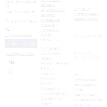
Крестьянская, стр.
потолки
23,
Политика
Акустические
этаж 9, помещ. 16
использования
потолки
файлов cookie
Напольные
Пн-Пт 09:00-18:00
покрытия
Террасы и
улица
+7 (495) 795-89-46
© 2026 Пол Хаус
Страницы
Перезвоните мне
О компании
ИНН/КПП
Доставка и
zakaz@pol.house
9719001909/50290
оплата
Ремонт офисов
Каталог
товаров
При
Чертежи
использовании
Ремонт
материалов с
фальшпола
сайта
Производители
обязательно
фальшполов
указание прямой
Услуги
ссылки на