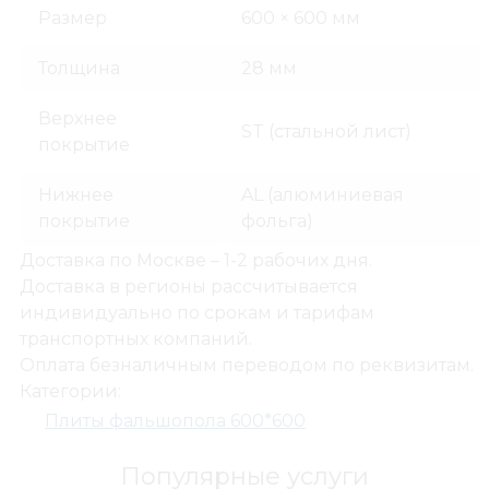
Размер
600 × 600 мм
Толщина
28 мм
Фальшполы
Верхнее
Плиты фальшопола 600*600
ST (стальной лист)
покрытие
PERFATEN Панель фальшпола, ДСП 28 ST/AL 600*
Нижнее
AL (алюминиевая
покрытие
фольга)
Доставка по Москве – 1-2 рабочих дня.
Доставка в регионы рассчитывается
индивидуально по срокам и тарифам
транспортных компаний.
Оплата безналичным переводом по реквизитам.
Категории:
Плиты фальшопола 600*600
Популярные услуги