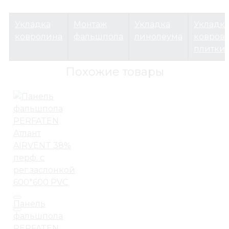
Укладка
Монтаж
Укладка
Укладк
ковролина
фальшпола
линолеума
ковров
плитки
Похожие товары
Панель
фальшпола
PERFATEN