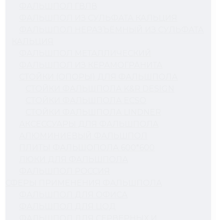
ФАЛЬШПОЛ ГВЛВ
ФАЛЬШПОЛ ИЗ СУЛЬФАТА КАЛЬЦИЯ
ФАЛЬШПОЛ НЕРАЗЪЁМНЫЙ ИЗ СУЛЬФАТА
КАЛЬЦИЯ
ФАЛЬШПОЛ МЕТАЛЛИЧЕСКИЙ
ФАЛЬШПОЛ ИЗ КЕРАМОГРАНИТА
СТОЙКИ (ОПОРЫ) ДЛЯ ФАЛЬШПОЛА
СТОЙКИ ФАЛЬШПОЛА K&R DESIGN
СТОЙКИ ФАЛЬШПОЛА ECSO
СТОЙКИ ФАЛЬШПОЛА LINDNER
АКСЕССУАРЫ ДЛЯ ФАЛЬШПОЛА
АЛЮМИНИЕВЫЙ ФАЛЬШПОЛ
ПЛИТЫ ФАЛЬШОПОЛА 600*600
ЛЮКИ ДЛЯ ФАЛЬШПОЛА
ФАЛЬШПОЛ РОССИЯ
СФЕРЫ ПРИМЕНЕНИЯ ФАЛЬШПОЛА
ФАЛЬШПОЛ ДЛЯ ОФИСА
ФАЛЬШПОЛ ДЛЯ ЦОД
ФАЛЬШПОЛ ДЛЯ СЕРВЕРНЫХ И