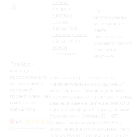
Каталог
товаров
При
Чертежи
использовании
Ремонт
материалов с
фальшпола
сайта
Производители
обязательно
фальшполов
указание прямой
Услуги
ссылки на
Реквизиты
источник.
Пол Хаус -
команда
профессионалов,
Данный интернет-сайт носит
занимающихся
исключительно информационный
продажей,
характер и ни при каких условиях
проектированием
информационные материалы и цены,
и монтажом
размещенные на сайте, не являются
фальшпола.
публичной офертой, определяемой
положениями Статей 435 и 437
Гражданского кодекса РФ. Ваш
заказ, включая стоимость и наличие
товара, будет подтвержден нашим