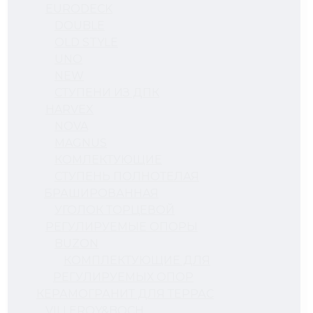
EURODECK
DOUBLE
OLD STYLE
UNO
NEW
СТУПЕНИ ИЗ ДПК
HARVEX
NOVA
MAGNUS
КОМЛЕКТУЮЩИЕ
СТУПЕНЬ ПОЛНОТЕЛАЯ
БРАШИРОВАННАЯ
УГОЛОК ТОРЦЕВОЙ
РЕГУЛИРУЕМЫЕ ОПОРЫ
BUZON
КОМПЛЕКТУЮЩИЕ ДЛЯ
РЕГУЛИРУЕМЫХ ОПОР
КЕРАМОГРАНИТ ДЛЯ ТЕРРАС
VILLEROY&BOCH