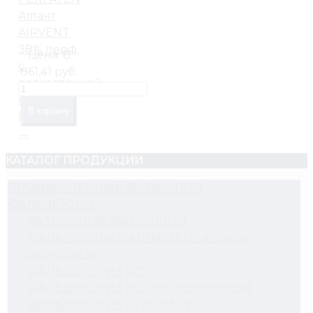
Атлант
AIRVENT
38% перф.
Цена:
8
c
861,41 руб.
рег.заслонкой
600*600
В корзину
PVC
КАТАЛОГ ПРОДУКЦИИ
ПРОМЫШЛЕННЫЙ ФАЛЬШПОЛ
ФАЛЬШПОЛЫ
РАЗЪЕМНЫЙ ФАЛЬШПОЛ
ФАЛЬШПОЛЫ С АНТИСТАТИЧЕСКИМ
ПОКРЫТИЕМ
ФАЛЬШПОЛ ИЗ ДСП
ФАЛЬШПОЛ ИЗ ДСП НЕРАЗЪЁМНЫЙ
ФАЛЬШПОЛ ИЗ СУЛЬФАТА