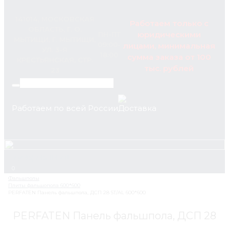
141014, МОСКОВСКАЯ
Работаем только с
ОБЛАСТЬ, Г. О.
юридическими
ПН-ПТ
МЫТИЩИ, Г. МЫТИЩИ,
09:00-
лицами, минимальная
УЛ. 3-Я
18:00
сумма заказа от 100
КРЕСТЬЯНСКАЯ, СТР.
тыс. рублей
23
Работаем по всей России
+7 (495) 795-89-46
0
PERFATEN Панель фальшпола, ДСП 28