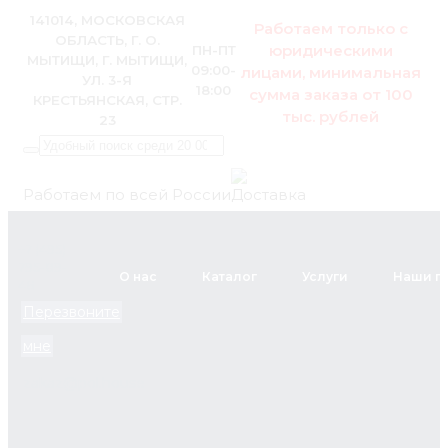
141014, МОСКОВСКАЯ
Работаем только с
ОБЛАСТЬ, Г. О.
юридическими
ПН-ПТ
МЫТИЩИ, Г. МЫТИЩИ,
09:00-
лицами, минимальная
УЛ. 3-Я
18:00
сумма заказа от 100
КРЕСТЬЯНСКАЯ, СТР.
тыс. рублей
23
Работаем по всей России
+7 (495)
795-89-
О нас
Каталог
Услуги
Наши п
46
Перезвоните
мне
zakaz@pol.house