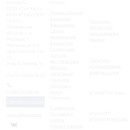
Контакты
Каталог
ООО «Пол Хаус»,
Промышленный
ИНН 9719001909
фальшпол
141014,
Политика
Фальшполы
Московская
обработки
Сферы
область, г. о.
персональных
применения
Мытищи, г.
данных
фальшпола
Мытищи, ул. 3-я
Подвесные
Крестьянская, стр.
потолки
23,
Политика
Акустические
этаж 9, помещ. 16
использования
потолки
файлов cookie
Напольные
Пн-Пт 09:00-18:00
покрытия
Террасы и
улица
+7 (495) 795-89-46
© 2026 Пол Хаус
Страницы
Перезвоните мне
О компании
ИНН/КПП
Доставка и
zakaz@pol.house
9719001909/50290
оплата
Ремонт офисов