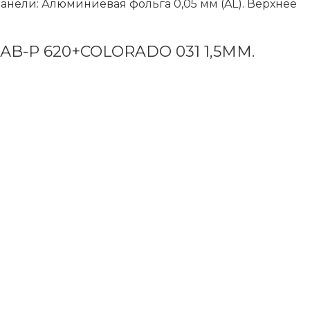
панели: Алюминиевая фольга 0,05 мм (AL). Верхнее
-P 620+COLORADO 031 1,5ММ.