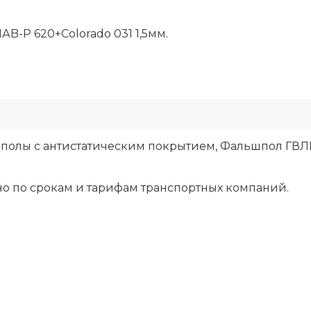
-P 620+Colorado 031 1,5мм.
полы с антистатическим покрытием, Фальшпол ГВЛ
о по срокам и тарифам транспортных компаний.