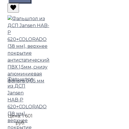
Фальшпол
из ДСП
Jansen
HАB-P
620+COLORADO
(38 мм),
Цена:
1 601
верхнее
руб.
покрытие