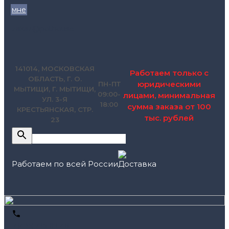
мне
zakaz@pol.house
141014, МОСКОВСКАЯ
Работаем только с
ОБЛАСТЬ, Г. О.
юридическими
ПН-ПТ
МЫТИЩИ, Г. МЫТИЩИ,
09:00-
лицами, минимальная
УЛ. 3-Я
18:00
сумма заказа от 100
КРЕСТЬЯНСКАЯ, СТР.
тыс. рублей
23
Работаем по всей России
+7 (495) 795-89-46