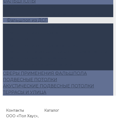
ФАЛЬШПОЛЫ
Разъемный фальшпол
Фальшполы с антистатическим покрытием
Фальшпол из ДСП
Фальшпол из ДСП неразъёмный
Фальшпол из сульфата
Фальшпол ГВЛВ
Фальшпол из сульфата кальция
Фальшпол неразъёмный из сульфата кальция
Фальшпол металлический
Фальшпол из керамогранита
Стойки (опоры) для фальшпола
СФЕРЫ ПРИМЕНЕНИЯ ФАЛЬШПОЛА
Аксессуары для фальшпола
ПОДВЕСНЫЕ ПОТОЛКИ
Алюминиевый фальшпол
АКУСТИЧЕСКИЕ ПОДВЕСНЫЕ ПОТОЛКИ
Плиты фальшопола 600*600
ТЕРРАСЫ И УЛИЦА
Люки для фальшпола
Фальшпол Россия
Контакты
Каталог
ООО «Пол Хаус»,