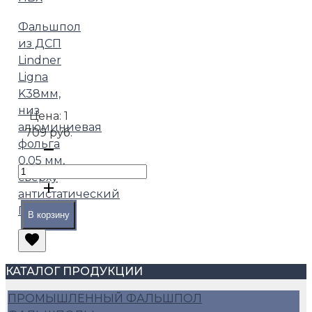
Фальшпол
из ДСП
Lindner
Ligna
K38мм,
низ
Цена:
1
алюминиевая
709 руб.
фольга
0,05 мм,
сверху
антистатический
ПВХ
В корзину
КАТАЛОГ ПРОДУКЦИИ
ПРОМЫШЛЕННЫЙ ФАЛЬШПОЛ