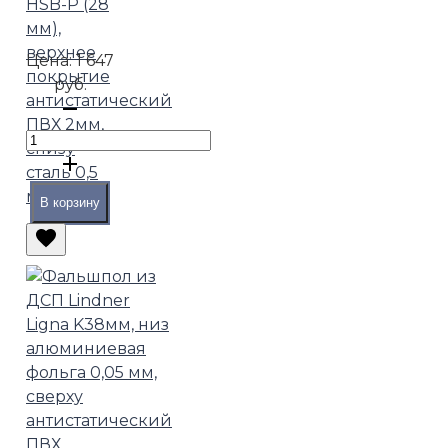
HSB-P (28
мм),
верхнее
Цена:
1 647
покрытие
руб.
антистатический
ПВХ 2мм,
снизу
сталь 0,5
мм
В корзину