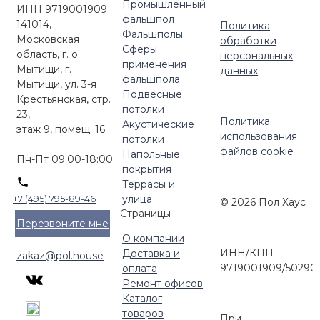
Промышленный
ИНН 9719001909
фальшпол
141014,
Политика
Фальшполы
Московская
обработки
Сферы
область, г. о.
персональных
применения
Мытищи, г.
данных
фальшпола
Мытищи, ул. 3-я
Подвесные
Крестьянская, стр.
потолки
23,
Политика
Акустические
этаж 9, помещ. 16
использования
потолки
файлов cookie
Напольные
Пн-Пт 09:00-18:00
покрытия
Террасы и
улица
+7 (495) 795-89-46
© 2026 Пол Хаус
Страницы
Перезвоните мне
О компании
ИНН/КПП
Доставка и
zakaz@pol.house
9719001909/50290
оплата
Ремонт офисов
Каталог
товаров
При