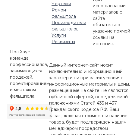
Чертежи
использовании
Ремонт
материалов с
фальшпола
сайта
Производители
обязательно
фальшполов
указание прямой
Услуги
ссылки на
Реквизиты
источник.
Пол Хаус -
команда
профессионалов,
Данный интернет-сайт носит
занимающихся
исключительно информационный
продажей,
характер и ни при каких условиях
проектированием
информационные материалы и цены,
и монтажом
размещенные на сайте, не являются
фальшпола.
публичной офертой, определяемой
положениями Статей 435 и 437
Гражданского кодекса РФ. Ваш
заказ, включая стоимость и наличие
товара, будет подтвержден нашим
менеджером посредством
телефонного звонка на номер,