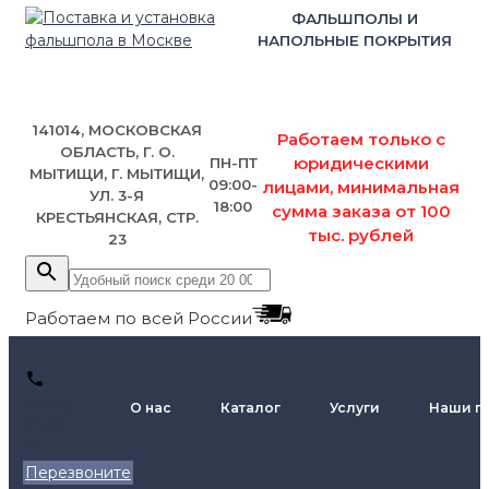
ФАЛЬШПОЛЫ И
НАПОЛЬНЫЕ ПОКРЫТИЯ
141014, МОСКОВСКАЯ
Работаем только с
ОБЛАСТЬ, Г. О.
юридическими
ПН-ПТ
МЫТИЩИ, Г. МЫТИЩИ,
09:00-
лицами, минимальная
УЛ. 3-Я
18:00
сумма заказа от 100
КРЕСТЬЯНСКАЯ, СТР.
тыс. рублей
23
Работаем по всей России
+7 (495)
О нас
Каталог
Услуги
Наши п
795-89-
46
Перезвоните