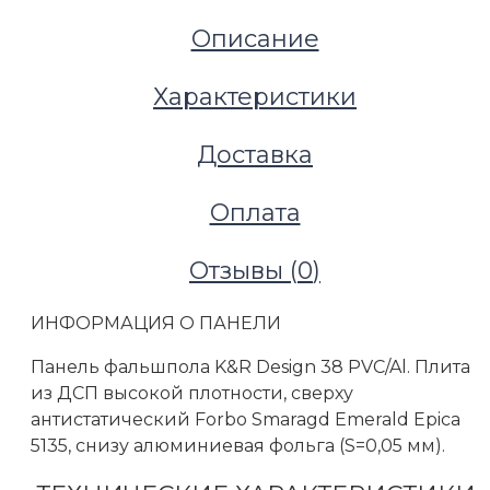
Описание
Характеристики
Доставка
Оплата
Отзывы (
0
)
ИНФОРМАЦИЯ О ПАНЕЛИ
Панель фальшпола K&R Design 38 PVC/Al. Плита
Фальшполы
из ДСП высокой плотности, сверху
Фальшпол из ДСП
антистатический Forbo Smaragd Emerald Epica
Фальшпол из ДСП K&R Design (38 мм), верх антис
5135, снизу алюминиевая фольга (S=0,05 мм).
Ever FR 50004, снизу алюминиевая фольга 0.05мм