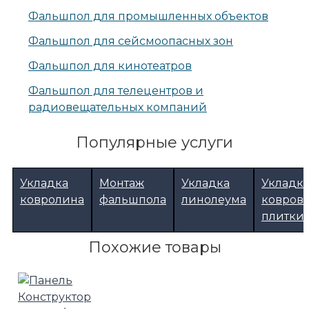
Фальшпол для промышленных объектов
Фальшпол для сейсмоопасных зон
Фальшпол для кинотеатров
Фальшпол для телецентров и
радиовещательных компаний
Популярные услуги
Укладка
Монтаж
Укладка
Укладк
ковролина
фальшпола
линолеума
ковров
плитки
Похожие товары