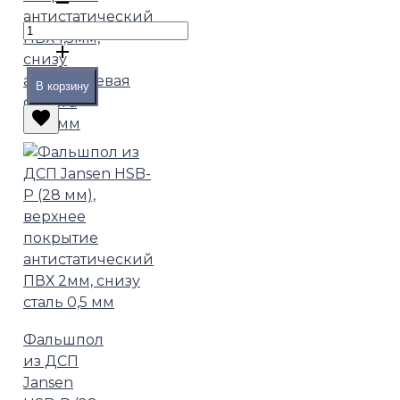
антистатический
ПВХ 1,5мм,
снизу
алюминиевая
В корзину
фольга
0,05 мм
Фальшпол
из ДСП
Jansen