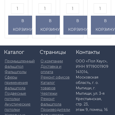
мм),
мм),
верх
верх
антистатический
антистатический
В
В
В
В
пвх
пвх
Forbo
Forbo
КОРЗИНУ
КОРЗИНУ
КОРЗИНУ
КОРЗИН
Emerald
Emerald
Epica
Ever
5135,
FR
Каталог
Страницы
Контакты
снизу
50004,
Промышленный
О компании
ООО «Пол Хаус»,
оцинкованная
снизу
фальшпол
Доставка и
ИНН 9719001909
Фальшполы
оплата
141014,
сталь
оцинкованная
Сферы
Ремонт офисов
Московская
0.5мм
сталь
применения
Каталог
область, г. о.
0.5мм
фальшпола
товаров
Мытищи, г.
Подвесные
Чертежи
Мытищи, ул. 3-я
потолки
Ремонт
Крестьянская,
Акустические
фальшпола
стр. 23,
потолки
Производители
этаж 9, помещ. 16