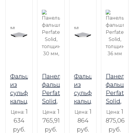
Фальшпол
Панель
Фальшпол
Панель
из
фальшпола
из
фальшпо
сульфата
Perfaten
сульфата
Perfaten
кальция
Solid,
кальция
Solid,
K&R
толщина
K&R
толщина
1
1
1
1
Цена:
Цена:
Цена:
Цена:
Design
30
Design
36 мм
634
765,91
864
875,06
(30
мм,
(36
руб.
руб.
руб.
руб.