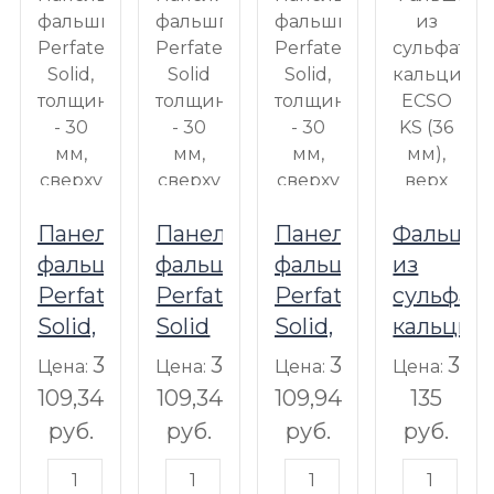
Панель
Панели
Панель
Фальшп
фальшпола
фальшпола
фальшпола
из
Perfaten
Perfaten
Perfaten
сульфата
Solid,
Solid
Solid,
кальция
толщина
толщина
толщина
ECSO
3
3
3
3
Цена:
Цена:
Цена:
Цена:
- 30
- 30
- 30
KS
109,34
109,34
109,94
135
мм,
мм,
мм,
(36
руб.
руб.
руб.
руб.
сверху
сверху
сверху
мм),
-
-
- Flex
верх