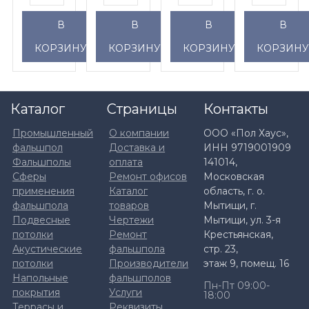
Forbo
Forbo
Line
антистат
В
В
В
В
Emerald
Emerald
Джотто,
ПВХ
Evex
Evex
снизу
Forbo
КОРЗИНУ
КОРЗИНУ
КОРЗИНУ
КОРЗИН
FR
FR
-
ES
50004,
50011,
оцинкованная
250202
снизу
снизу
сталь
(PVC),
Каталог
Страницы
Контакты
-
-
снизу
Промышленный
О компании
ООО «Пол Хаус»,
оцинкованная
оцинкованная
стально
фальшпол
Доставка и
ИНН 9719001909
Фальшполы
оплата
141014,
сталь
сталь
лист
Сферы
Ремонт офисов
Московская
0,5
применения
Каталог
область, г. о.
мм
фальшпола
товаров
Мытищи, г.
Подвесные
Чертежи
Мытищи, ул. 3-я
потолки
Ремонт
Крестьянская,
Акустические
фальшпола
стр. 23,
потолки
Производители
этаж 9, помещ. 16
Напольные
фальшполов
Пн-Пт 09:00-
покрытия
Услуги
18:00
Террасы и
Реквизиты