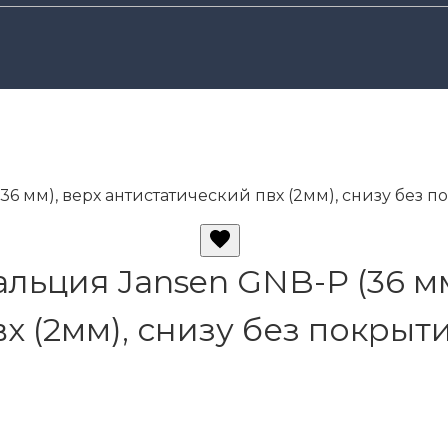
6 мм), верх антистатический пвх (2мм), снизу без п
льция Jansen GNB-P (36 мм
вх (2мм), снизу без покрыт