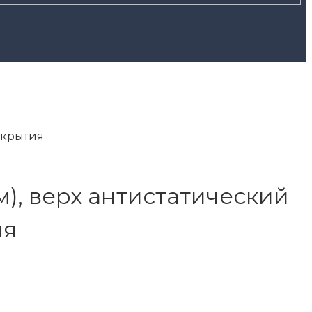
окрытия
), верх антистатический
ия