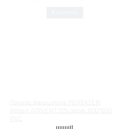
В КОРЗИНУ
Панель фальшпола PERFATEN
Атлант AIRVENT 15% перф. 600*600
PVC