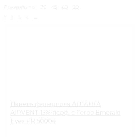
Показать по:
30
45
60
90
1
2
3
4
→
Панель фальшпола АТЛАНТА
AIRVENT 15% перф. с Forbo Emerald
Evex FR 50004