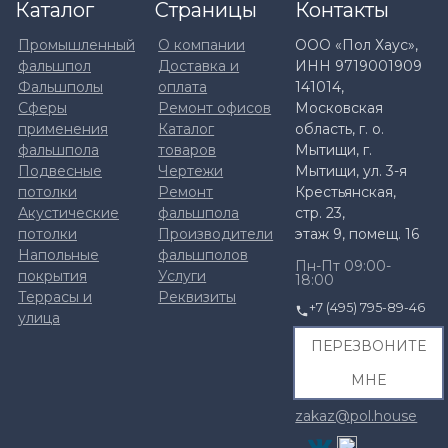
Каталог
Страницы
Контакты
Промышленный
О компании
ООО «Пол Хаус»,
фальшпол
Доставка и
ИНН 9719001909
Фальшполы
оплата
141014,
Сферы
Ремонт офисов
Московская
применения
Каталог
область, г. о.
фальшпола
товаров
Мытищи, г.
Подвесные
Чертежи
Мытищи, ул. 3-я
потолки
Ремонт
Крестьянская,
Акустические
фальшпола
стр. 23,
потолки
Производители
этаж 9, помещ. 16
Напольные
фальшполов
Пн-Пт 09:00-
покрытия
Услуги
18:00
Террасы и
Реквизиты
+7 (495) 795-89-46
улица
ПЕРЕЗВОНИТЕ
МНЕ
zakaz@pol.house