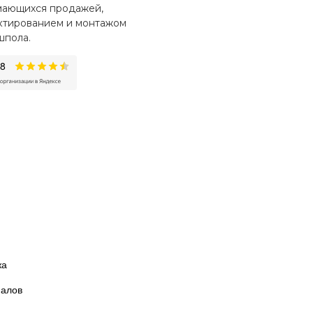
мающихся продажей,
ктированием и монтажом
шпола.
я
жа
иалов