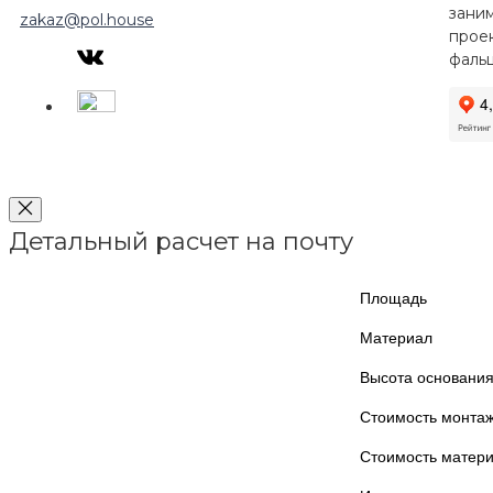
зани
zakaz@pol.house
прое
фаль
Детальный расчет на почту
Площадь
Материал
Высота основани
Стоимость монта
Стоимость матер