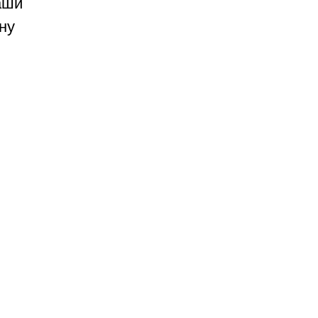
аши
ну