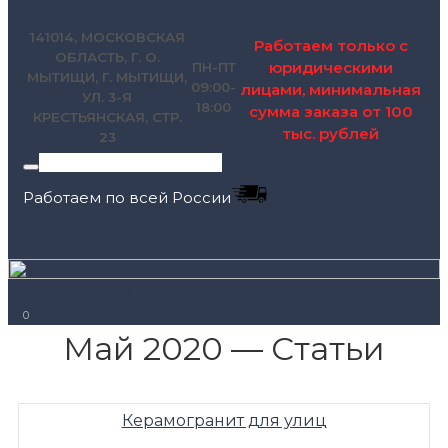
141014, МОСКОВСКАЯ
Работаем только с
ОБЛАСТЬ, Г. О.
юридическими
ПН-ПТ
МЫТИЩИ, Г. МЫТИЩИ,
09:00-
лицами, минимальная
УЛ. 3-Я
18:00
сумма заказа от 100
КРЕСТЬЯНСКАЯ, СТР.
тыс. рублей
23
Работаем по всей России
+7 (495) 795-89-46
0
Май 2020 — Статьи
Керамогранит для улиц