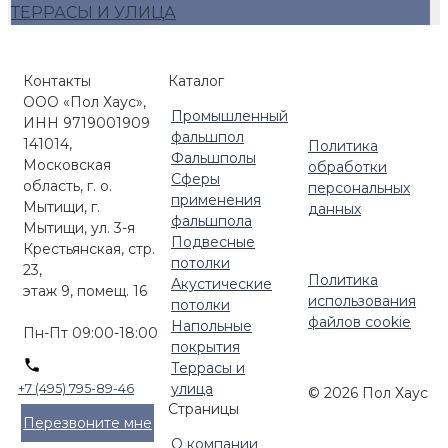
ТЕРРАСЫ И УЛИЦА
Контакты
Каталог
ООО «Пол Хаус»,
Промышленный
ИНН 9719001909
фальшпол
141014,
Политика
Фальшполы
Московская
обработки
Сферы
область, г. о.
персональных
применения
Мытищи, г.
данных
фальшпола
Мытищи, ул. 3-я
Подвесные
Крестьянская, стр.
потолки
23,
Политика
Акустические
этаж 9, помещ. 16
использования
потолки
файлов cookie
Напольные
Пн-Пт 09:00-18:00
покрытия
Террасы и
улица
+7 (495) 795-89-46
© 2026 Пол Хаус
Страницы
Перезвоните мне
О компании