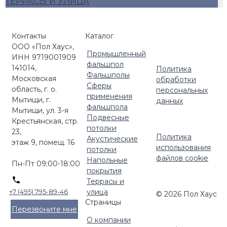
ТЕРРАСЫ И УЛИЦА
Контакты
Каталог
ООО «Пол Хаус»,
Промышленный
ИНН 9719001909
фальшпол
141014,
Политика
Фальшполы
Московская
обработки
Сферы
область, г. о.
персональных
применения
Мытищи, г.
данных
фальшпола
Мытищи, ул. 3-я
Подвесные
Крестьянская, стр.
потолки
23,
Политика
Акустические
этаж 9, помещ. 16
использования
потолки
файлов cookie
Напольные
Пн-Пт 09:00-18:00
покрытия
Террасы и
улица
+7 (495) 795-89-46
© 2026 Пол Хаус
Страницы
Перезвоните мне
О компании