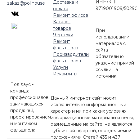
ИНН/КПП
Доставка и
zakaz@pol.house
9719001909/50290
оплата
Ремонт офисов
Каталог
товаров
При
Чертежи
использовании
Ремонт
материалов с
фальшпола
сайта
Производители
обязательно
фальшполов
указание прямой
Услуги
ссылки на
Реквизиты
источник.
Пол Хаус -
команда
профессионалов,
Данный интернет-сайт носит
занимающихся
исключительно информационный
продажей,
характер и ни при каких условиях
проектированием
информационные материалы и цены,
и монтажом
размещенные на сайте, не являются
фальшпола.
публичной офертой, определяемой
положениями Статей 435 и 437