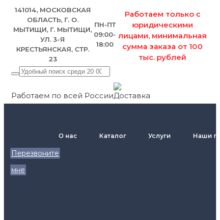
141014, МОСКОВСКАЯ
Работаем только с
ОБЛАСТЬ, Г. О.
юридическими
ПН-ПТ
МЫТИЩИ, Г. МЫТИЩИ,
09:00-
лицами, минимальная
УЛ. 3-Я
18:00
сумма заказа от 100
КРЕСТЬЯНСКАЯ, СТР.
тыс. рублей
23
Работаем по всей России
+7 (495)
795-89-
О нас
Каталог
Услуги
Наши п
46
Перезвоните
мне
zakaz@pol.house