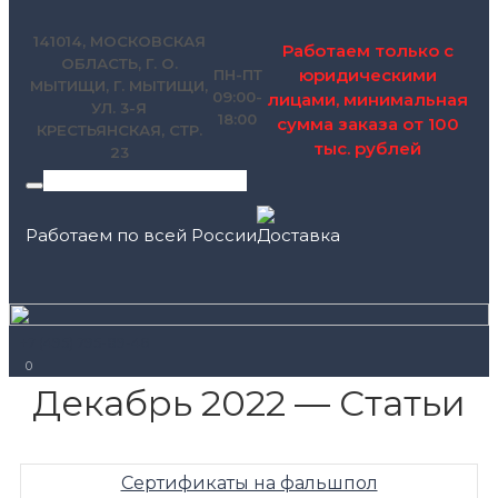
141014, МОСКОВСКАЯ
Работаем только с
ОБЛАСТЬ, Г. О.
юридическими
ПН-ПТ
МЫТИЩИ, Г. МЫТИЩИ,
09:00-
лицами, минимальная
УЛ. 3-Я
18:00
сумма заказа от 100
КРЕСТЬЯНСКАЯ, СТР.
тыс. рублей
23
Работаем по всей России
+7 (495) 795-89-46
0
Декабрь 2022 — Статьи
Сертификаты на фальшпол