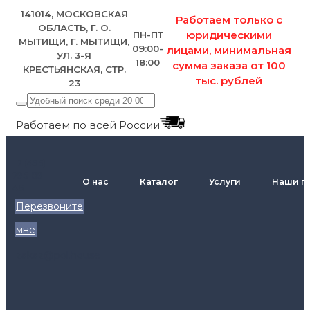
141014, МОСКОВСКАЯ
Работаем только с
ОБЛАСТЬ, Г. О.
юридическими
ПН-ПТ
МЫТИЩИ, Г. МЫТИЩИ,
09:00-
лицами, минимальная
УЛ. 3-Я
18:00
сумма заказа от 100
КРЕСТЬЯНСКАЯ, СТР.
тыс. рублей
23
Работаем по всей России
+7 (495)
795-89-
О нас
Каталог
Услуги
Наши п
46
Перезвоните
мне
zakaz@pol.house