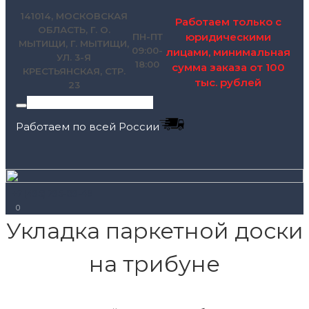
141014, МОСКОВСКАЯ
Работаем только с
ОБЛАСТЬ, Г. О.
юридическими
ПН-ПТ
МЫТИЩИ, Г. МЫТИЩИ,
09:00-
лицами, минимальная
УЛ. 3-Я
18:00
сумма заказа от 100
КРЕСТЬЯНСКАЯ, СТР.
тыс. рублей
23
Работаем по всей России
+7 (495) 795-89-46
0
Укладка паркетной доски
на трибуне