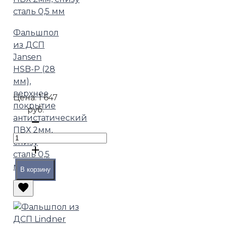
Фальшпол
из ДСП
Jansen
HSB-P (28
мм),
верхнее
Цена:
1 647
покрытие
руб.
антистатический
ПВХ 2мм,
снизу
сталь 0,5
мм
В корзину