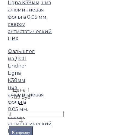
Фальшпол
из ДСП
Lindner
Ligna
K38мм,
низ
Цена:
1
алюминиевая
709 руб.
фольга
0,05 мм,
сверху
антистатический
ПВХ
В корзину