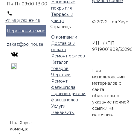
файлов cookie
Напольные
Пн-Пт 09:00-18:00
покрытия
Террасы и
улица
+7 (495) 795-89-46
© 2026 Пол Хаус
Страницы
Перезвоните мне
О компании
ИНН/КПП
Доставка и
zakaz@pol.house
9719001909/50290
оплата
Ремонт офисов
Каталог
товаров
При
Чертежи
использовании
Ремонт
материалов с
фальшпола
сайта
Производители
обязательно
фальшполов
указание прямой
Услуги
ссылки на
Реквизиты
источник.
Пол Хаус -
команда