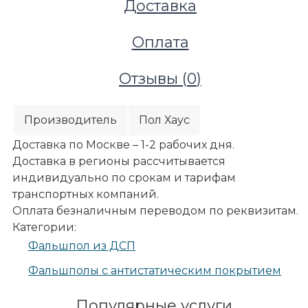
Доставка
Оплата
Отзывы (
0
)
Производитель
Пол Хаус
Доставка по Москве – 1-2 рабочих дня.
Доставка в регионы рассчитывается
индивидуально по срокам и тарифам
транспортных компаний.
Оплата безналичным переводом по реквизитам.
Фальшполы
Категории:
Фальшпол из ДСП
Фальшпол из ДСП
Пол Хаус Панель PR30-PVC 55% 35мм
Фальшполы с антистатическим покрытием
Популярные услуги