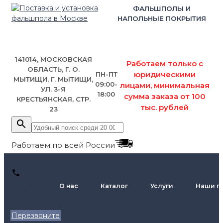
ФАЛЬШПОЛЫ И
НАПОЛЬНЫЕ ПОКРЫТИЯ
141014, МОСКОВСКАЯ
Работаем только с
ОБЛАСТЬ, Г. О.
юридическими
ПН-ПТ
МЫТИЩИ, Г. МЫТИЩИ,
09:00-
лицами, минимальная
УЛ. 3-Я
18:00
сумма заказа от 100
КРЕСТЬЯНСКАЯ, СТР.
тыс. рублей
23
Работаем по всей России
+7 (495)
О нас
Каталог
Услуги
Наши п
795-89-
46
Перезвоните