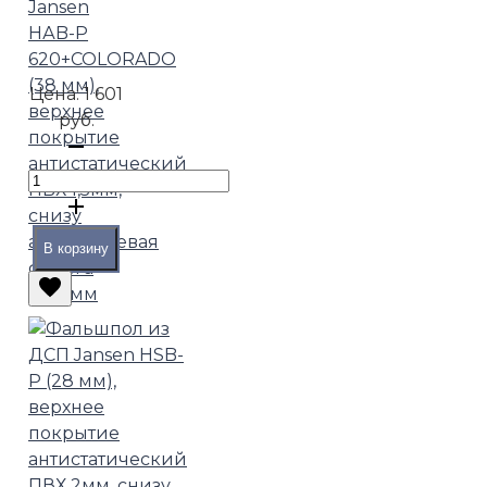
Jansen
HАB-P
620+COLORADO
(38 мм),
Цена:
1 601
верхнее
руб.
покрытие
антистатический
ПВХ 1,5мм,
снизу
алюминиевая
В корзину
фольга
0,05 мм