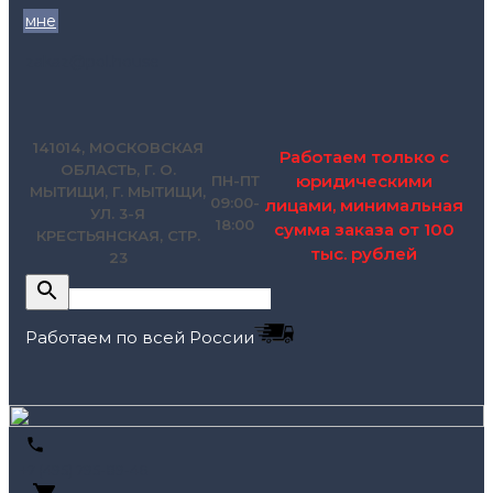
мне
zakaz@pol.house
141014, МОСКОВСКАЯ
Работаем только с
ОБЛАСТЬ, Г. О.
юридическими
ПН-ПТ
МЫТИЩИ, Г. МЫТИЩИ,
09:00-
лицами, минимальная
УЛ. 3-Я
18:00
сумма заказа от 100
КРЕСТЬЯНСКАЯ, СТР.
тыс. рублей
23
Работаем по всей России
+7 (495) 795-89-46