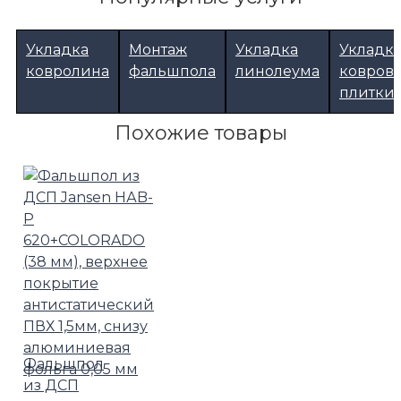
Укладка
Монтаж
Укладка
Укладк
ковролина
фальшпола
линолеума
ковров
плитки
Похожие товары
Фальшпол
из ДСП