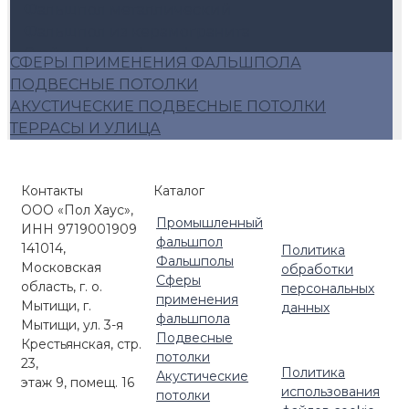
Фальшпол металлический
Фальшпол из керамогранита
Стойки (опоры) для фальшпола
СФЕРЫ ПРИМЕНЕНИЯ ФАЛЬШПОЛА
Аксессуары для фальшпола
ПОДВЕСНЫЕ ПОТОЛКИ
Алюминиевый фальшпол
АКУСТИЧЕСКИЕ ПОДВЕСНЫЕ ПОТОЛКИ
Плиты фальшопола 600*600
ТЕРРАСЫ И УЛИЦА
Люки для фальшпола
Фальшпол Россия
Контакты
Каталог
ООО «Пол Хаус»,
Промышленный
ИНН 9719001909
фальшпол
141014,
Политика
Фальшполы
Московская
обработки
Сферы
область, г. о.
персональных
применения
Мытищи, г.
данных
фальшпола
Мытищи, ул. 3-я
Подвесные
Крестьянская, стр.
потолки
23,
Политика
Акустические
этаж 9, помещ. 16
использования
потолки