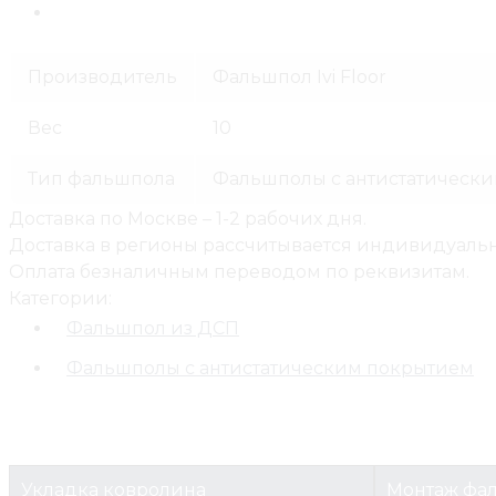
Производитель
Фальшпол Ivi Floor
Вес
10
Тип фальшпола
Фальшполы с антистатическ
Доставка по Москве – 1-2 рабочих дня.
Доставка в регионы рассчитывается индивидуальн
Оплата безналичным переводом по реквизитам.
Категории:
Фальшпол из ДСП
Фальшполы с антистатическим покрытием
Укладка ковролина
Монтаж фа