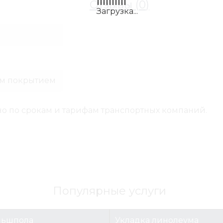
Отзывы (
0
)
им покрытием
о по срокам и тарифам транспортных компаний.
Популярные услуги
льшпола
Укладка линолеума