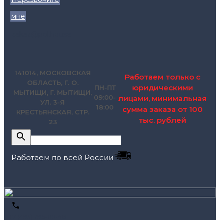
мне
zakaz@pol.house
141014, МОСКОВСКАЯ
Работаем только с
ОБЛАСТЬ, Г. О.
юридическими
ПН-ПТ
МЫТИЩИ, Г. МЫТИЩИ,
09:00-
лицами, минимальная
УЛ. 3-Я
18:00
сумма заказа от 100
КРЕСТЬЯНСКАЯ, СТР.
тыс. рублей
23
Работаем по всей России
+7 (495) 795-89-46