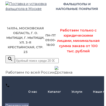
ФАЛЬШПОЛЫ И
НАПОЛЬНЫЕ ПОКРЫТИЯ
141014, МОСКОВСКАЯ
Работаем только с
ОБЛАСТЬ, Г. О.
юридическими
ПН-ПТ
МЫТИЩИ, Г. МЫТИЩИ,
09:00-
лицами, минимальная
УЛ. 3-Я
18:00
сумма заказа от 100
КРЕСТЬЯНСКАЯ, СТР.
тыс. рублей
23
Работаем по всей России
+7 (495)
О нас
Каталог
Услуги
Наши п
795-89-
46
Перезвоните