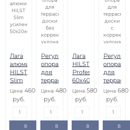
Лага
Регулируемая
Лага
Регулир
алюминиевая
опора
HILST
опора
HILST
для
Professional
для
Slim
террасной
60х40х4000мм
террасн
усиленная
доски
доски
460
480
580
680
Цена:
Цена:
Цена:
Цена:
50х20х4000мм
без
с
руб.
руб.
руб.
руб.
корректора
коррект
уклона
уклона
50-78
77-
В
В
В
В
мм
108