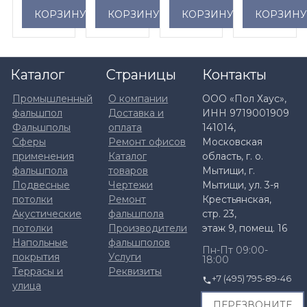
КОРЗИНУ
КОРЗИНУ
КОРЗИНУ
КОРЗИН
мм
Каталог
Страницы
Контакты
Промышленный
О компании
ООО «Пол Хаус»,
фальшпол
Доставка и
ИНН 9719001909
Фальшполы
оплата
141014,
Сферы
Ремонт офисов
Московская
применения
Каталог
область, г. о.
фальшпола
товаров
Мытищи, г.
Подвесные
Чертежи
Мытищи, ул. 3-я
потолки
Ремонт
Крестьянская,
Акустические
фальшпола
стр. 23,
потолки
Производители
этаж 9, помещ. 16
Напольные
фальшполов
Пн-Пт 09:00-
покрытия
Услуги
18:00
Террасы и
Реквизиты
+7 (495) 795-89-46
улица
ПЕРЕЗВОНИТЕ