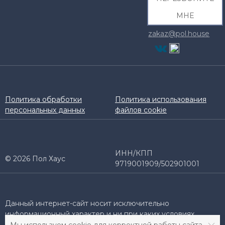
МНЕ
zakaz@pol.house
Политика обработки
Политика использования
персональных данных
файлов cookie
ИНН/КПП
© 2026 Пол Хаус
9719001909/502901001
Данный интернет-сайт носит исключительно
информационный характер и ни при каких условиях
информационные материалы и цены, размещенные на