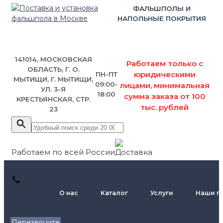
ФАЛЬШПОЛЫ И
НАПОЛЬНЫЕ ПОКРЫТИЯ
141014, МОСКОВСКАЯ
Работаем только с
ОБЛАСТЬ, Г. О.
юридическими
ПН-ПТ
МЫТИЩИ, Г. МЫТИЩИ,
09:00-
лицами, минимальная
УЛ. 3-Я
18:00
сумма заказа от 100
КРЕСТЬЯНСКАЯ, СТР.
тыс. рублей
23
Работаем по всей России
+7 (495)
О нас
Каталог
Услуги
Наши п
795-89-
46
Перезвоните