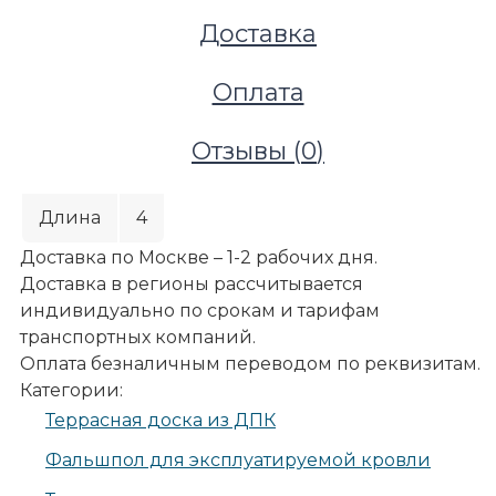
Доставка
Оплата
Отзывы (
0
)
Длина
4
Доставка по Москве – 1-2 рабочих дня.
Доставка в регионы рассчитывается
индивидуально по срокам и тарифам
транспортных компаний.
Оплата безналичным переводом по реквизитам.
Категории:
Террасы и улица
Террасная доска из ДПК
Террасные покрытия
Фальшпол для эксплуатируемой кровли
Террасная доска из ДПК
Террасная доска NauticPrime Co-Extrusion, террак