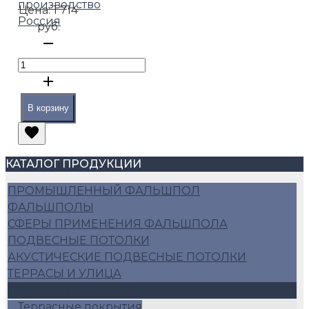
производство
Цена:
1 714
Россия
руб.
В корзину
КАТАЛОГ ПРОДУКЦИИ
ПРОМЫШЛЕННЫЙ ФАЛЬШПОЛ
ФАЛЬШПОЛЫ
СФЕРЫ ПРИМЕНЕНИЯ ФАЛЬШПОЛА
ПОДВЕСНЫЕ ПОТОЛКИ
АКУСТИЧЕСКИЕ ПОДВЕСНЫЕ ПОТОЛКИ
ТЕРРАСЫ И УЛИЦА
Террасная доска ДПК
Террасные покрытия