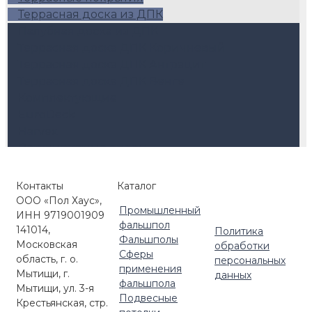
Террасная доска из ДПК
Палубная доска из ДПК
Террасная доска ДПК Коричневый
Террасная доска ДПК Антрацит
Террасная доска ДПК Венге
Комплектующие
EuroDeck
Harvex
Регулируемые опоры
Керамогранит для террас
Ступени ДПК
Контакты
Каталог
Маркизы и перголы
ООО «Пол Хаус»,
Регулируемые опоры Level
Промышленный
ИНН 9719001909
Регулируемые опоры HILST LIFT
фальшпол
141014,
Политика
Регулируемые опоры с автокоррекцией
Фальшполы
Московская
обработки
Сферы
уклона (self-leveling)
область, г. о.
персональных
применения
Кровельные опоры HILST PLATFORM
Мытищи, г.
данных
фальшпола
Мытищи, ул. 3-я
Комплектующие для улицы
Подвесные
Крестьянская, стр.