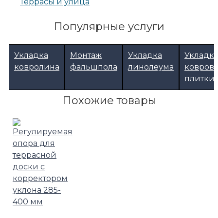
Террасы и улица
Популярные услуги
Укладка
Монтаж
Укладка
Укладк
ковролина
фальшпола
линолеума
ковров
плитки
Похожие товары