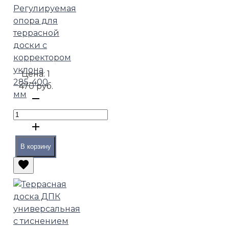
Регулируемая
опора для
террасной
доски с
корректором
уклона
Цена:
1
285-400
470 руб.
мм
В корзину