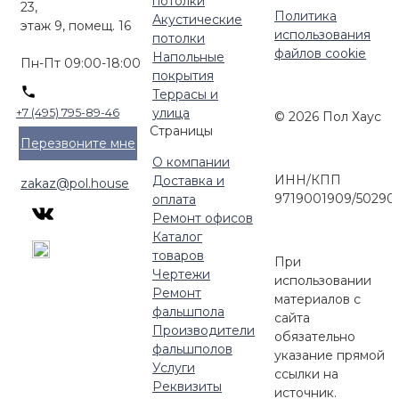
потолки
23,
Политика
Акустические
этаж 9, помещ. 16
использования
потолки
файлов cookie
Напольные
Пн-Пт 09:00-18:00
покрытия
Террасы и
улица
+7 (495) 795-89-46
© 2026 Пол Хаус
Страницы
Перезвоните мне
О компании
ИНН/КПП
Доставка и
zakaz@pol.house
9719001909/50290
оплата
Ремонт офисов
Каталог
товаров
При
Чертежи
использовании
Ремонт
материалов с
фальшпола
сайта
Производители
обязательно
фальшполов
указание прямой
Услуги
ссылки на
Реквизиты
источник.