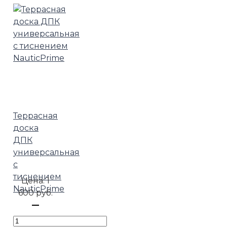
Террасная
доска
ДПК
универсальная
с
тиснением
Цена:
1
NauticPrime
600 руб.