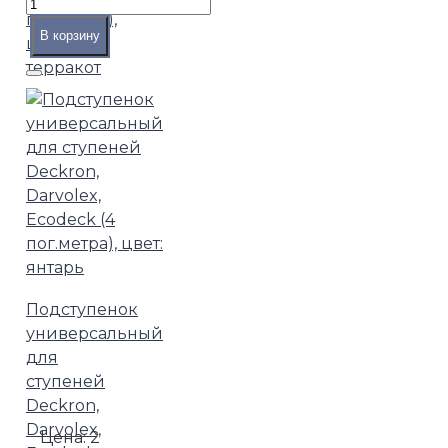
пог.метра),
В корзину
цвет:
терракот
Подступенок
универсальный
для
ступеней
Deckron,
Darvolex,
Цена:
2