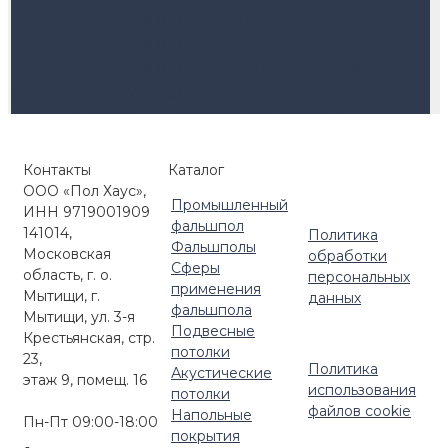
Регулируемые опоры Level
Регулируемые опоры HILST LIFT
Регулируемые опоры с автокоррекцией
уклона (self-leveling)
Кровельные опоры HILST PLATFORM
Комплектующие для улицы
Контакты
Каталог
ООО «Пол Хаус»,
Промышленный
ИНН 9719001909
фальшпол
141014,
Политика
Фальшполы
Московская
обработки
Сферы
область, г. о.
персональных
применения
Мытищи, г.
данных
фальшпола
Мытищи, ул. 3-я
Подвесные
Крестьянская, стр.
потолки
23,
Политика
Акустические
этаж 9, помещ. 16
использования
потолки
файлов cookie
Напольные
Пн-Пт 09:00-18:00
покрытия