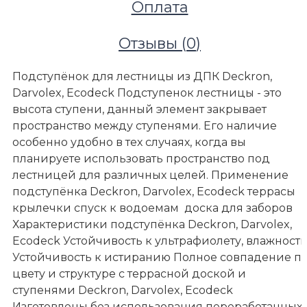
Оплата
Отзывы (
0
)
Террасы и улица
Террасные покрытия
Подступёнок для лестницы из ДПК Deckron,
Ступени ДПК
Darvolex, Ecodeck Подступенок лестницы - это
Подступенок универсальный для ступеней Deckron,
высота ступени, данный элемент закрывает
пог.метра), цвет: терракот
пространство между ступенями. Его наличие
особенно удобно в тех случаях, когда вы
планируете использовать пространство под
лестницей для различных целей. Применение
подступёнка Deckron, Darvolex, Ecodeck террасы
крылечки спуск к водоемам доска для заборов
Характеристики подступёнка Deckron, Darvolex,
Ecodeck Устойчивость к ультрафиолету, влажност
Устойчивость к истиранию Полное совпадение п
цвету и структуре с террасной доской и
ступенями Deckron, Darvolex, Ecodeck
Изготовлены без использования переработанных