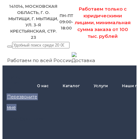
141014, МОСКОВСКАЯ
Работаем только с
ОБЛАСТЬ, Г. О.
юридическими
ПН-ПТ
МЫТИЩИ, Г. МЫТИЩИ,
09:00-
лицами, минимальная
УЛ. 3-Я
18:00
сумма заказа от 100
КРЕСТЬЯНСКАЯ, СТР.
тыс. рублей
23
Работаем по всей России
+7 (495)
795-89-
О нас
Каталог
Услуги
Наши п
46
Перезвоните
мне
zakaz@pol.house