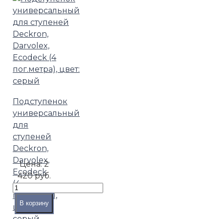
Подступенок
универсальный
для
ступеней
Deckron,
Darvolex,
Цена:
2
Ecodeck
420 руб.
(4
пог.метра),
В корзину
цвет:
серый