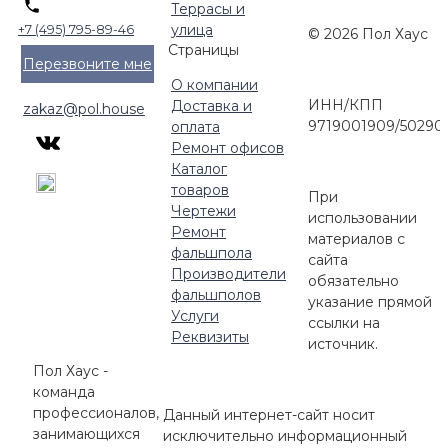
Террасы и
улица
+7 (495) 795-89-46
© 2026 Пол Хаус
Страницы
Перезвоните мне
О компании
ИНН/КПП
Доставка и
zakaz@pol.house
9719001909/50290
оплата
Ремонт офисов
Каталог
товаров
При
Чертежи
использовании
Ремонт
материалов с
фальшпола
сайта
Производители
обязательно
фальшполов
указание прямой
Услуги
ссылки на
Реквизиты
источник.
Пол Хаус -
команда
профессионалов,
Данный интернет-сайт носит
занимающихся
исключительно информационный