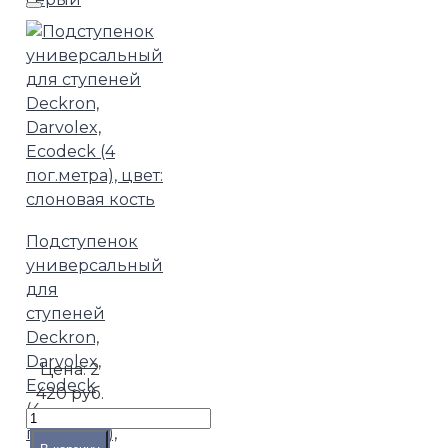
Подступенок
универсальный
для
ступеней
Deckron,
Darvolex,
Цена:
2
Ecodeck
420 руб.
(4
пог.метра),