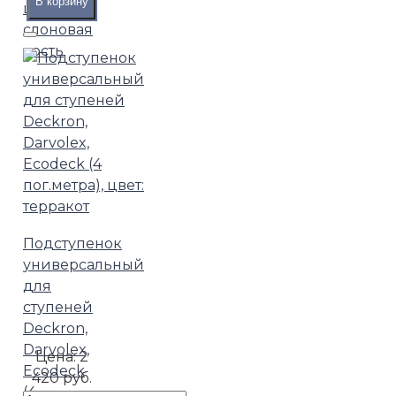
В корзину
цвет:
слоновая
кость
Подступенок
универсальный
для
ступеней
Deckron,
Darvolex,
Цена:
2
Ecodeck
420 руб.
(4