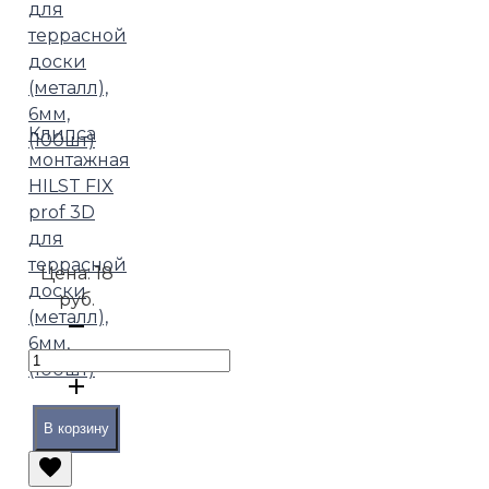
Клипса
монтажная
HILST FIX
prof 3D
для
террасной
Цена:
18
доски
руб.
(металл),
6мм,
(100шт)
В корзину