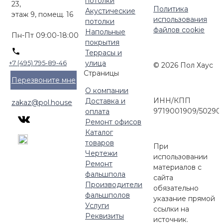
потолки
23,
Политика
Акустические
этаж 9, помещ. 16
использования
потолки
файлов cookie
Напольные
Пн-Пт 09:00-18:00
покрытия
Террасы и
улица
+7 (495) 795-89-46
© 2026 Пол Хаус
Страницы
Перезвоните мне
О компании
ИНН/КПП
Доставка и
zakaz@pol.house
9719001909/50290
оплата
Ремонт офисов
Каталог
товаров
При
Чертежи
использовании
Ремонт
материалов с
фальшпола
сайта
Производители
обязательно
фальшполов
указание прямой
Услуги
ссылки на
Реквизиты
источник.