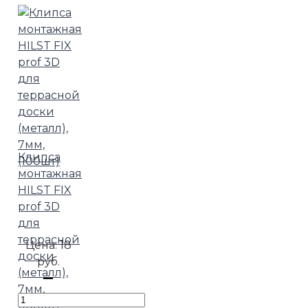
Клипса
монтажная
HILST FIX
prof 3D
для
террасной
Цена:
18
доски
руб.
(металл),
7мм,
(100шт)