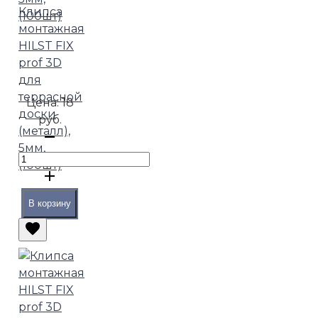
Клипса
монтажная
HILST FIX
prof 3D
для
террасной
Цена:
18
доски
руб.
(металл),
5мм,
(100шт)
В корзину