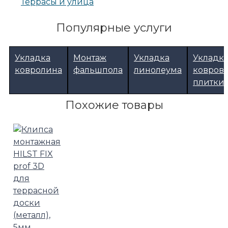
Террасы и улица
Популярные услуги
Укладка
Монтаж
Укладка
Укладк
ковролина
фальшпола
линолеума
ковров
плитки
Похожие товары