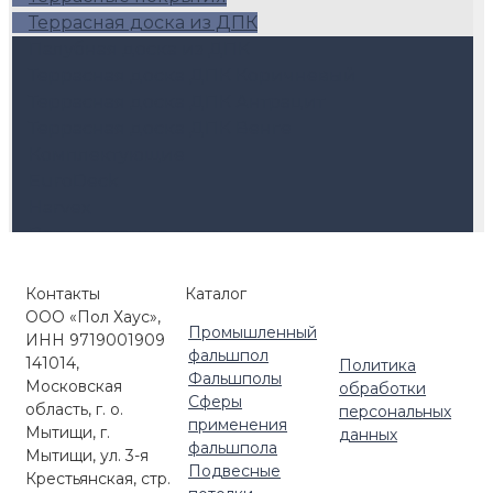
Террасная доска из ДПК
Палубная доска из ДПК
Террасная доска ДПК Коричневый
Террасная доска ДПК Антрацит
Террасная доска ДПК Венге
Комплектующие
EuroDeck
Harvex
Регулируемые опоры
Керамогранит для террас
Ступени ДПК
Контакты
Каталог
Маркизы и перголы
ООО «Пол Хаус»,
Регулируемые опоры Level
Промышленный
ИНН 9719001909
Регулируемые опоры HILST LIFT
фальшпол
141014,
Политика
Регулируемые опоры с автокоррекцией
Фальшполы
Московская
обработки
Сферы
уклона (self-leveling)
область, г. о.
персональных
применения
Кровельные опоры HILST PLATFORM
Мытищи, г.
данных
фальшпола
Мытищи, ул. 3-я
Комплектующие для улицы
Подвесные
Крестьянская, стр.