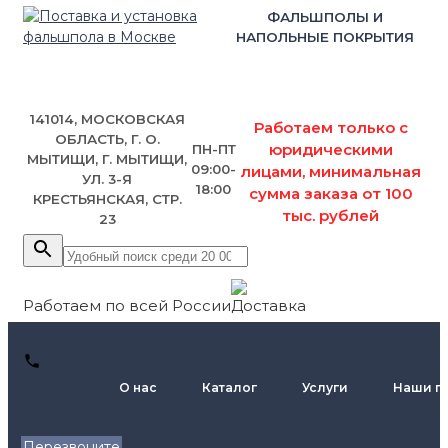
ФАЛЬШПОЛЫ И
НАПОЛЬНЫЕ ПОКРЫТИЯ
141014, МОСКОВСКАЯ
Работаем только с
ОБЛАСТЬ, Г. О.
юридическими
ПН-ПТ
МЫТИЩИ, Г. МЫТИЩИ,
09:00-
лицами, минимальная
УЛ. 3-Я
18:00
сумма заказа от 100
КРЕСТЬЯНСКАЯ, СТР.
тыс. рублей
23
Работаем по всей России
+7 (495)
О нас
Каталог
Услуги
Наши п
795-89-
46
Перезвоните