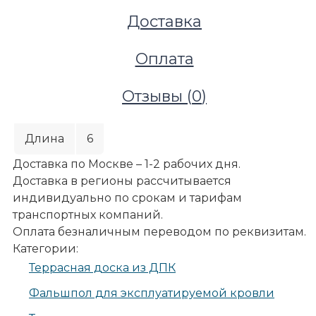
Доставка
Оплата
Отзывы (
0
)
Длина
6
Доставка по Москве – 1-2 рабочих дня.
Доставка в регионы рассчитывается
индивидуально по срокам и тарифам
транспортных компаний.
Оплата безналичным переводом по реквизитам.
Категории:
Террасы и улица
Террасная доска из ДПК
Террасные покрытия
Фальшпол для эксплуатируемой кровли
Террасная доска из ДПК
Террасная доска Deckron (Декрон) Classic, терракот