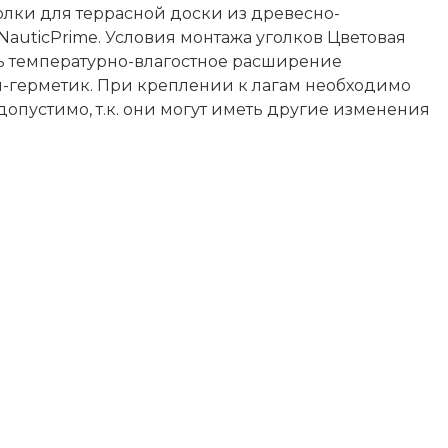
лки для террасной доски из древесно-
NauticPrime. Условия монтажа уголков Цветовая
ть температурно-влагостное расширение
й-герметик. При креплении к лагам необходимо
опустимо, т.к. они могут иметь другие изменения