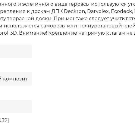
ного и эстетичного вида террасы используются уго
епления к доскам ДПК Deckron, Darvolex, Ecodeck, 
вету террасной доски. При монтаже следует учитыва
ам используются саморезы или полиуретановый кле
of 3D. Внимание! Крепление напрямую к лагам не д
 композит
032]