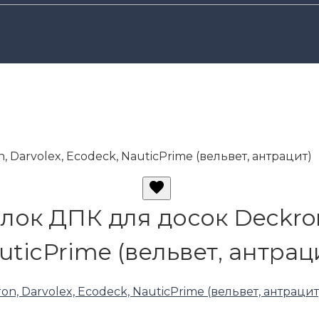
Darvolex, Ecodeck, NauticPrime (вельвет, антрацит)
ок ДПК для досок Deckron,
uticPrime (вельвет, антрац