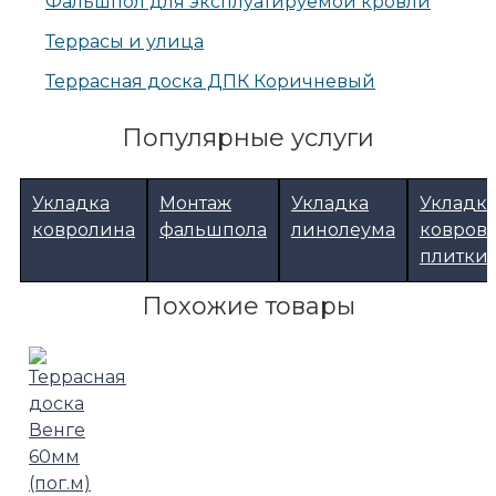
Фальшпол для эксплуатируемой кровли
Террасы и улица
Террасная доска ДПК Коричневый
Популярные услуги
Укладка
Монтаж
Укладка
Укладк
ковролина
фальшпола
линолеума
ковров
плитки
Похожие товары