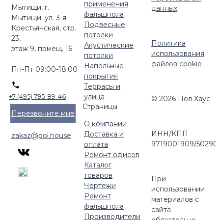
применения
Кровельные опоры HILST PLATFORM
Мытищи, г.
данных
фальшпола
Мытищи, ул. 3-я
Комплектующие для улицы
Подвесные
Крестьянская, стр.
потолки
23,
Политика
Акустические
этаж 9, помещ. 16
использования
потолки
файлов cookie
Напольные
Пн-Пт 09:00-18:00
покрытия
Террасы и
улица
+7 (495) 795-89-46
© 2026 Пол Хаус
Страницы
Перезвоните мне
О компании
ИНН/КПП
Доставка и
zakaz@pol.house
9719001909/50290
оплата
Ремонт офисов
Каталог
товаров
При
Чертежи
использовании
Ремонт
материалов с
фальшпола
сайта
Производители