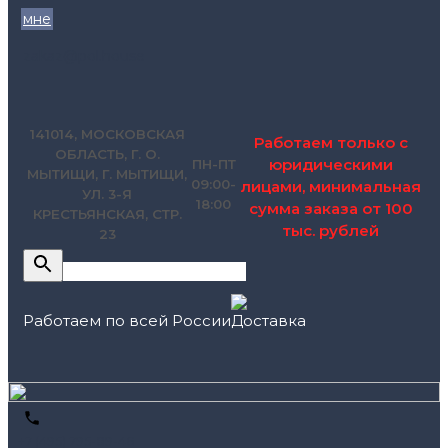
мне
zakaz@pol.house
141014, МОСКОВСКАЯ
Работаем только с
ОБЛАСТЬ, Г. О.
юридическими
ПН-ПТ
МЫТИЩИ, Г. МЫТИЩИ,
09:00-
лицами, минимальная
УЛ. 3-Я
18:00
сумма заказа от 100
КРЕСТЬЯНСКАЯ, СТР.
тыс. рублей
23
Работаем по всей России
+7 (495) 795-89-46