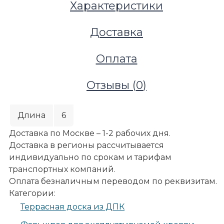
Характеристики
Доставка
Оплата
Отзывы (
0
)
Длина
6
Доставка по Москве – 1-2 рабочих дня.
Доставка в регионы рассчитывается
индивидуально по срокам и тарифам
транспортных компаний.
Террасы и улица
Оплата безналичным переводом по реквизитам.
Террасные покрытия
Категории:
Террасная доска из ДПК
Террасная доска из ДПК
Террасная доска Deckron (Декрон) WoodLike с 3D