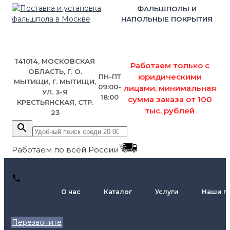
ФАЛЬШПОЛЫ И
НАПОЛЬНЫЕ ПОКРЫТИЯ
141014, МОСКОВСКАЯ
Работаем только с
ОБЛАСТЬ, Г. О.
юридическими
ПН-ПТ
МЫТИЩИ, Г. МЫТИЩИ,
09:00-
лицами, минимальная
УЛ. 3-Я
18:00
сумма заказа от 100
КРЕСТЬЯНСКАЯ, СТР.
тыс. рублей
23
Работаем по всей России
+7 (495)
О нас
Каталог
Услуги
Наши п
795-89-
46
Перезвоните