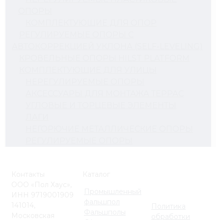
ОПОРЫ
КОМПЛЕКТУЮЩИЕ ДЛЯ ОПОР
РЕГУЛИРУЕМЫЕ ОПОРЫ С
АВТОКОРРЕКЦИЕЙ УКЛОНА (SELF-LEVELING)
КРОВЕЛЬНЫЕ ОПОРЫ HILST PLATFORM
КОМПЛЕКТУЮЩИЕ ДЛЯ УЛИЦЫ
НЕРЕГУЛИРУЕМЫЕ ОПОРЫ
АКСЕССУАРЫ ДЛЯ МОНТАЖА ТЕРРАС
УГЛОВЫЕ И ТОРЦЕВЫЕ ЭЛЕМЕНТЫ
ЛАГИ
НЕГОРЮЧИЕ МЕТАЛЛИЧЕСКИЕ ОПОРЫ
РЕГУЛИРУЕМЫЕ ОПОРЫ
Контакты
Каталог
ООО «Пол Хаус»,
Промышленный
ИНН 9719001909
фальшпол
141014,
Политика
Фальшполы
Московская
обработки