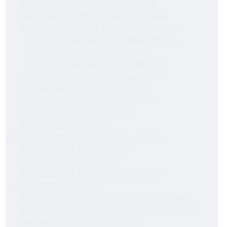
ФАЛЬШПОЛ МЕТАЛЛИЧЕСКИЙ
ФАЛЬШПОЛ ИЗ КЕРАМОГРАНИТА
СТОЙКИ (ОПОРЫ) ДЛЯ ФАЛЬШПОЛА
СТОЙКИ ФАЛЬШПОЛА K&R DESIGN
СТОЙКИ ФАЛЬШПОЛА ECSO
СТОЙКИ ФАЛЬШПОЛА LINDNER
АКСЕССУАРЫ ДЛЯ ФАЛЬШПОЛА
АЛЮМИНИЕВЫЙ ФАЛЬШПОЛ
ПЛИТЫ ФАЛЬШОПОЛА 600*600
ЛЮКИ ДЛЯ ФАЛЬШПОЛА
ФАЛЬШПОЛ РОССИЯ
СФЕРЫ ПРИМЕНЕНИЯ ФАЛЬШПОЛА
ФАЛЬШПОЛ ДЛЯ ОФИСА
ФАЛЬШПОЛ ДЛЯ ЦОД
ФАЛЬШПОЛ ДЛЯ СЕРВЕРНЫХ И
ЭЛЕКТРОЩИТОВЫХ
ФАЛЬШПОЛ ДЛЯ РЕСТОРАНОВ И КАФЕ
ФАЛЬШПОЛ ДЛЯ УЧЕБНЫХ ЗАВЕДЕНИЙ
ФАЛЬШПОЛ ДЛЯ ГОСТИНИЦ