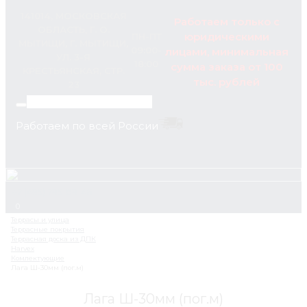
141014, МОСКОВСКАЯ
Работаем только с
ОБЛАСТЬ, Г. О.
юридическими
ПН-ПТ
МЫТИЩИ, Г. МЫТИЩИ,
09:00-
лицами, минимальная
УЛ. 3-Я
18:00
сумма заказа от 100
КРЕСТЬЯНСКАЯ, СТР.
тыс. рублей
23
Работаем по всей России
+7 (495) 795-89-46
0
Лага Ш-30мм (пог.м)