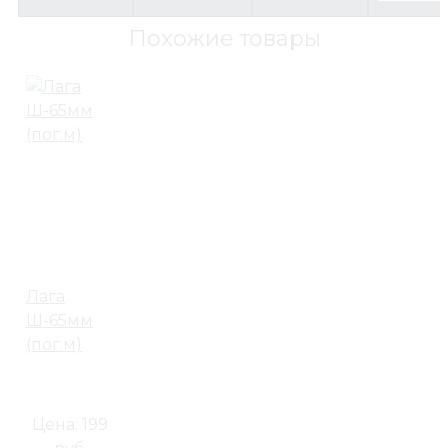
Похожие товары
Лага
Ш-65мм
(пог.м)
Цена:
199