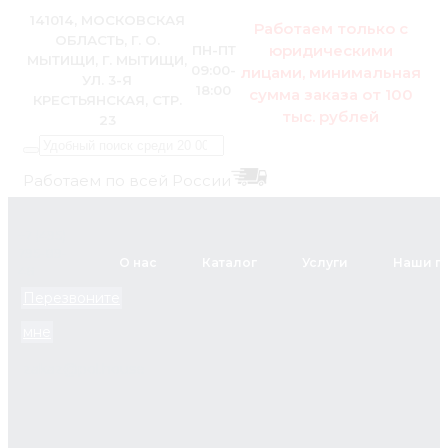
141014, МОСКОВСКАЯ
Работаем только с
ОБЛАСТЬ, Г. О.
юридическими
ПН-ПТ
МЫТИЩИ, Г. МЫТИЩИ,
09:00-
лицами, минимальная
УЛ. 3-Я
18:00
сумма заказа от 100
КРЕСТЬЯНСКАЯ, СТР.
тыс. рублей
23
Работаем по всей России
+7 (495)
795-89-
О нас
Каталог
Услуги
Наши п
46
Перезвоните
мне
zakaz@pol.house