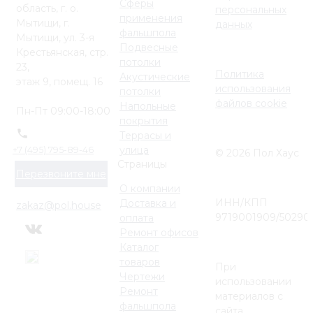
Сферы
область, г. о.
персональных
применения
Мытищи, г.
данных
фальшпола
Мытищи, ул. 3-я
Подвесные
Крестьянская, стр.
потолки
23,
Политика
Акустические
этаж 9, помещ. 16
использования
потолки
файлов cookie
Напольные
Пн-Пт 09:00-18:00
покрытия
Террасы и
улица
+7 (495) 795-89-46
© 2026 Пол Хаус
Страницы
Перезвоните мне
О компании
ИНН/КПП
Доставка и
zakaz@pol.house
9719001909/50290
оплата
Ремонт офисов
Каталог
товаров
При
Чертежи
использовании
Ремонт
материалов с
фальшпола
сайта