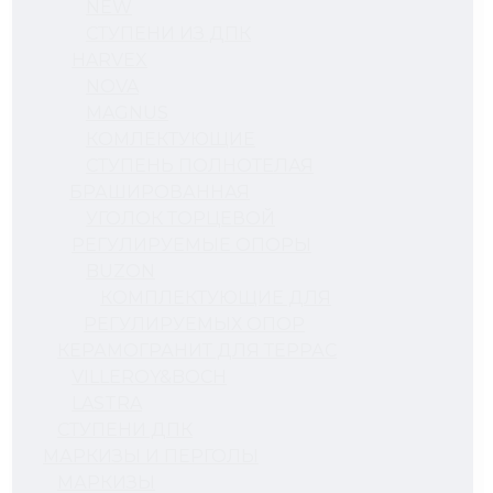
NEW
СТУПЕНИ ИЗ ДПК
HARVEX
NOVA
MAGNUS
КОМЛЕКТУЮЩИЕ
СТУПЕНЬ ПОЛНОТЕЛАЯ
БРАШИРОВАННАЯ
УГОЛОК ТОРЦЕВОЙ
РЕГУЛИРУЕМЫЕ ОПОРЫ
BUZON
КОМПЛЕКТУЮЩИЕ ДЛЯ
РЕГУЛИРУЕМЫХ ОПОР
КЕРАМОГРАНИТ ДЛЯ ТЕРРАС
VILLEROY&BOCH
LASTRA
СТУПЕНИ ДПК
МАРКИЗЫ И ПЕРГОЛЫ
МАРКИЗЫ