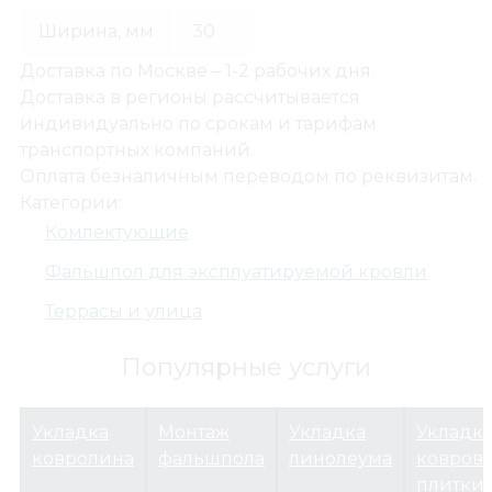
Ширина, мм
30
Террасы и улица
Террасные покрытия
Доставка по Москве – 1-2 рабочих дня.
Террасная доска из ДПК
Доставка в регионы рассчитывается
Harvex
индивидуально по срокам и тарифам
Комлектующие
транспортных компаний.
Лага Ш-30мм (пог.м)
Оплата безналичным переводом по реквизитам.
Категории:
Комлектующие
Фальшпол для эксплуатируемой кровли
Террасы и улица
Популярные услуги
Укладка
Монтаж
Укладка
Укладк
ковролина
фальшпола
линолеума
ковров
плитки