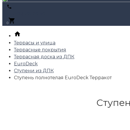
+7 (495) 795-89-46
0
Террасы и улица
Террасные покрытия
Террасная доска из ДПК
EuroDeck
Ступени из ДПК
Ступень полнотелая EuroDeck Терракот
Ступен