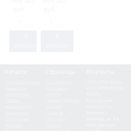
325
325
Цена:
Цена:
Венге
Шоколад
руб.
руб.
(пог.м.)
(пог.м.)
В
В
КОРЗИНУ
КОРЗИНУ
Каталог
Страницы
Контакты
Промышленный
О компании
ООО «Пол Хаус»,
фальшпол
Доставка и
ИНН 9719001909
Фальшполы
оплата
141014,
Сферы
Ремонт офисов
Московская
применения
Каталог
область, г. о.
фальшпола
товаров
Мытищи, г.
Подвесные
Чертежи
Мытищи, ул. 3-я
потолки
Ремонт
Крестьянская,