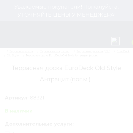
Уважаемые покупатели! Пожалуйста,
УТОЧНЯЙТЕ ЦЕНЫ У МЕНЕДЖЕРА!
Террасная доска EuroDeck Old Style
Антрацит (пог.м.)
Террасы и улица
Террасные покрытия
Тер
Old Style
Террасная доска EuroDeck Old Style Антр
Артикул:
88321
В наличии
Дополнительные услуги: