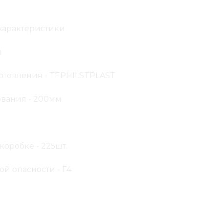
характеристики
м
отовления - TEPHILSTPLAST
вания - 200мм
коробке - 225шт.
ой опасности - Г4