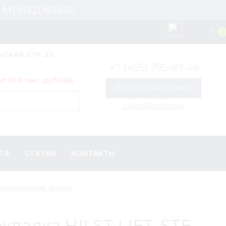
 У МЕНЕДЖЕРА!
0
0
НСКАЯ, СТР. 23
+7 (495) 795-89-46
т 100 тыс. рублей
ПЕРЕЗВОНИТЕ МНЕ
zakaz@pol.house
ТА
СТАТЬИ
КОНТАКТЫ
огнеупорные опоры
ладка HILST LIFT, STF