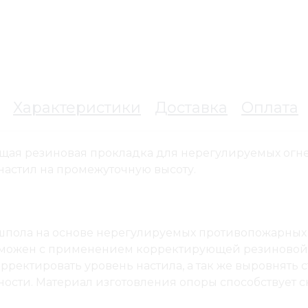
Характеристики
Доставка
Оплата
ая резиновая прокладка для нерегулируемых огнеу
настил на промежуточную высоту.
пола на основе нерегулируемых противопожарных о
зможен с применением корректирующей резиновой пр
орректировать уровень настила, а так же выровнять
ости. Материал изготовления опоры способствует 