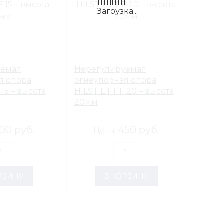
уемая
Нерегулируемая
я опора
огнеупорная опора
 15 – высота
HILST LIFT F 20 – высота
20мм
00 руб.
450 руб.
Цена:
РЗИНУ
В КОРЗИНУ