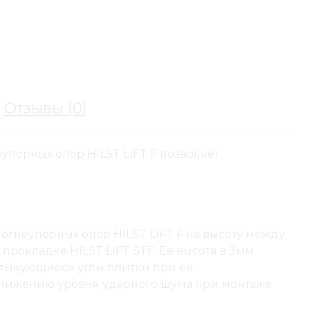
Отзывы (
0
)
порных опор HILST LIFT F позволяет
гнеупорных опор HILST LIFT F на высоту между
окладке HILST LIFT STF. Ее высота в 3мм
 стыкующиеся углы плитки при ее
снижению уровня ударного шума при монтаже