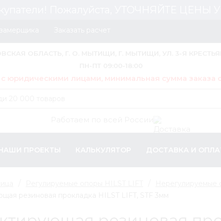
купатели! Пожалуйста, УТОЧНЯЙТЕ ЦЕНЫ
 замерщика
Заказать расчет
ОВСКАЯ ОБЛАСТЬ, Г. О. МЫТИЩИ, Г. МЫТИЩИ, УЛ. 3-Я КРЕСТЬЯ
ПН-ПТ 09:00-18:00
 с юридическими лицами, минимальная сумма заказа о
Работаем по всей России
НАШИ ПРОЕКТЫ
КАЛЬКУЛЯТОР
ДОСТАВКА И ОПЛА
лица
Регулируемые опоры HILST LIFT
Нерегулируемые 
щая резиновая прокладка HILST LIFT, STF 3мм
ктирующая резиновая прок