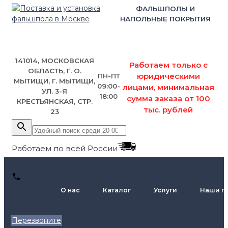
ФАЛЬШПОЛЫ И
НАПОЛЬНЫЕ ПОКРЫТИЯ
141014, МОСКОВСКАЯ
Работаем только с
ОБЛАСТЬ, Г. О.
юридическими
ПН-ПТ
МЫТИЩИ, Г. МЫТИЩИ,
09:00-
лицами, минимальная
УЛ. 3-Я
18:00
сумма заказа от 100
КРЕСТЬЯНСКАЯ, СТР.
тыс. рублей
23
Работаем по всей России
+7 (495)
О нас
Каталог
Услуги
Наши п
795-89-
46
Перезвоните