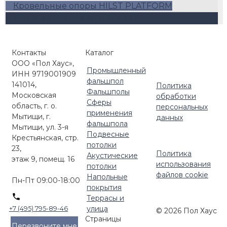
Кровельные опоры HILST PLATFORM
Комплектующие для улицы
Контакты
Каталог
ООО «Пол Хаус»,
Промышленный
ИНН 9719001909
фальшпол
141014,
Политика
Фальшполы
Московская
обработки
Сферы
область, г. о.
персональных
применения
Мытищи, г.
данных
фальшпола
Мытищи, ул. 3-я
Подвесные
Крестьянская, стр.
потолки
23,
Политика
Акустические
этаж 9, помещ. 16
использования
потолки
файлов cookie
Напольные
Пн-Пт 09:00-18:00
покрытия
Террасы и
улица
+7 (495) 795-89-46
© 2026 Пол Хаус
Страницы
Перезвоните мне