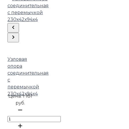
Узловая
опора
соединительная
с
перемычкой
230х42х94х4
Цена:
1 181
руб.