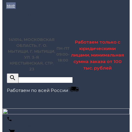
мне
zakaz@pol.house
141014, МОСКОВСКАЯ
Работаем только с
ОБЛАСТЬ, Г. О.
юридическими
ПН-ПТ
МЫТИЩИ, Г. МЫТИЩИ,
09:00-
лицами, минимальная
УЛ. 3-Я
18:00
сумма заказа от 100
КРЕСТЬЯНСКАЯ, СТР.
тыс. рублей
23
Работаем по всей России
+7 (495) 795-89-46