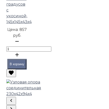
градусов
с
укосиной,
145х145х43х4
Цена:
857
руб.
В корзину