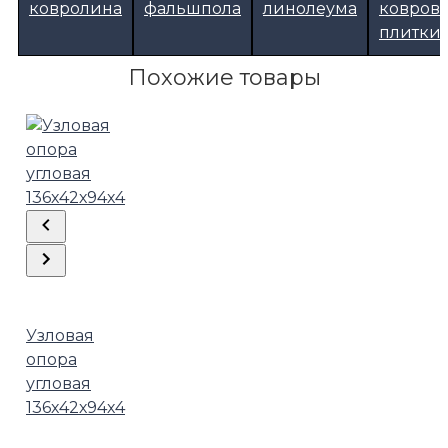
ковролина
фальшпола
линолеума
ковров
плитки
Похожие товары
Узловая
опора
угловая
136х42х94х4