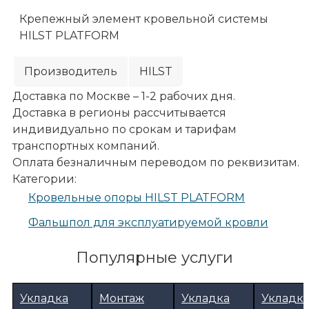
Крепежный элемент кровельной системы
HILST PLATFORM
Производитель
HILST
Доставка по Москве – 1-2 рабочих дня.
Доставка в регионы рассчитывается
индивидуально по срокам и тарифам
транспортных компаний.
Оплата безналичным переводом по реквизитам.
Категории:
Кровельные опоры HILST PLATFORM
Фальшпол для эксплуатируемой кровли
Террасы и улица
Кровельные опоры HILST PLATFORM
Популярные услуги
Монтажная гайка шестигранная М10
Укладка
Монтаж
Укладка
Укладк