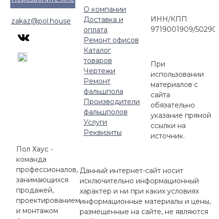
О компании
ИНН/КПП
Доставка и
zakaz@pol.house
9719001909/50290
оплата
Ремонт офисов
Каталог
товаров
При
Чертежи
использовании
Ремонт
материалов с
фальшпола
сайта
Производители
обязательно
фальшполов
указание прямой
Услуги
ссылки на
Реквизиты
источник.
Пол Хаус -
команда
профессионалов,
Данный интернет-сайт носит
занимающихся
исключительно информационный
продажей,
характер и ни при каких условиях
проектированием
информационные материалы и цены,
и монтажом
размещенные на сайте, не являются