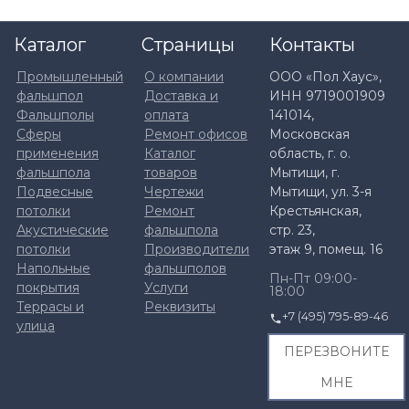
Каталог
Страницы
Контакты
Промышленный
О компании
ООО «Пол Хаус»,
фальшпол
Доставка и
ИНН 9719001909
Фальшполы
оплата
141014,
Сферы
Ремонт офисов
Московская
применения
Каталог
область, г. о.
фальшпола
товаров
Мытищи, г.
Подвесные
Чертежи
Мытищи, ул. 3-я
потолки
Ремонт
Крестьянская,
Акустические
фальшпола
стр. 23,
потолки
Производители
этаж 9, помещ. 16
Напольные
фальшполов
Пн-Пт 09:00-
покрытия
Услуги
18:00
Террасы и
Реквизиты
+7 (495) 795-89-46
улица
ПЕРЕЗВОНИТЕ
МНЕ