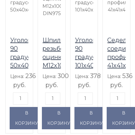
Уголок
Шпилька
Уголок
Седельн
90
резьбовая
90
соедини
градусов,
оцинкованная
градусов
профиля
50х40х48х4
M12х1000
101х40х87х4
41х41х4
DIN975
236
300
378
536
Цена:
Цена:
Цена:
Цена:
руб.
руб.
руб.
руб.
В
В
В
В
КОРЗИНУ
КОРЗИНУ
КОРЗИНУ
КОРЗИН