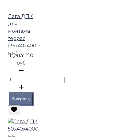
Лага ДПК
для
монтажа
террас
(35х40х4000
мм)
Цена:
210
руб.
В корзину