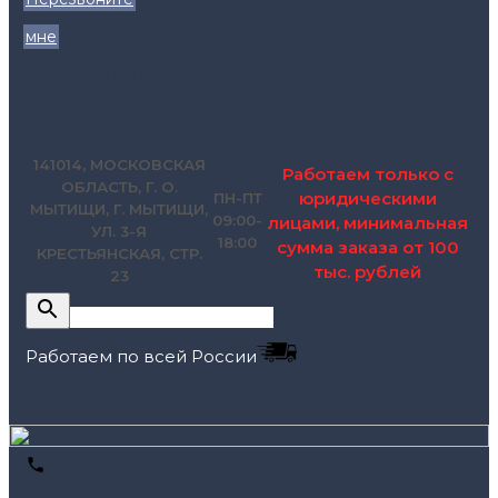
мне
zakaz@pol.house
141014, МОСКОВСКАЯ
Работаем только с
ОБЛАСТЬ, Г. О.
юридическими
ПН-ПТ
МЫТИЩИ, Г. МЫТИЩИ,
09:00-
лицами, минимальная
УЛ. 3-Я
18:00
сумма заказа от 100
КРЕСТЬЯНСКАЯ, СТР.
тыс. рублей
23
Работаем по всей России
+7 (495) 795-89-46