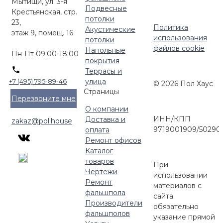
Мытищи, ул. 3-я
Подвесные
Крестьянская, стр.
потолки
23,
Политика
Акустические
этаж 9, помещ. 16
использования
потолки
файлов cookie
Напольные
Пн-Пт 09:00-18:00
покрытия
Террасы и
улица
+7 (495) 795-89-46
© 2026 Пол Хаус
Страницы
Перезвоните мне
О компании
ИНН/КПП
Доставка и
zakaz@pol.house
9719001909/50290
оплата
Ремонт офисов
Каталог
товаров
При
Чертежи
использовании
Ремонт
материалов с
фальшпола
сайта
Производители
обязательно
фальшполов
указание прямой