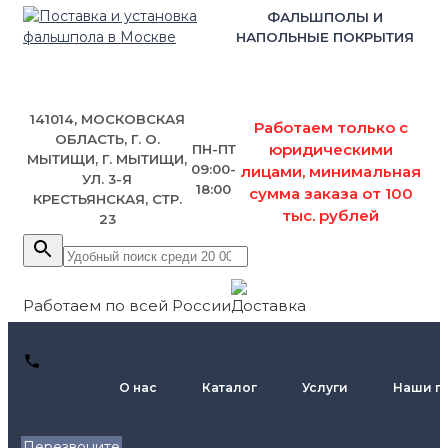
ФАЛЬШПОЛЫ И
НАПОЛЬНЫЕ ПОКРЫТИЯ
141014, МОСКОВСКАЯ
Работаем только с
ОБЛАСТЬ, Г. О.
юридическими
ПН-ПТ
МЫТИЩИ, Г. МЫТИЩИ,
09:00-
лицами, минимальная
УЛ. 3-Я
18:00
сумма заказа от 100
КРЕСТЬЯНСКАЯ, СТР.
тыс. рублей
23
Работаем по всей России
+7 (495)
О нас
Каталог
Услуги
Наши п
795-89-
46
Перезвоните