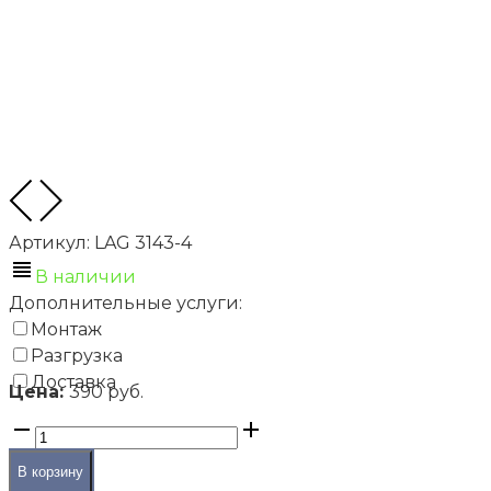
Артикул:
LAG 3143-4
В наличии
Дополнительные услуги:
Монтаж
Разгрузка
Доставка
Террасы и улица
Цена:
390 руб.
Комплектующие для улицы
Лаги
Лага алюминиевая HILST Joist Slim 50х20х4000мм
В корзину