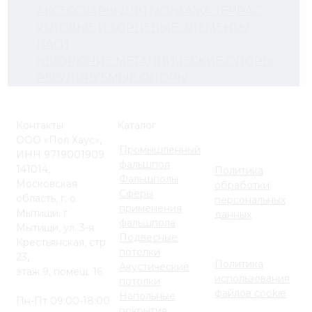
АКСЕССУАРЫ ДЛЯ МОНТАЖА ТЕРРАС
УГЛОВЫЕ И ТОРЦЕВЫЕ ЭЛЕМЕНТЫ
ЛАГИ
НЕГОРЮЧИЕ МЕТАЛЛИЧЕСКИЕ ОПОРЫ
РЕГУЛИРУЕМЫЕ ОПОРЫ
Контакты
Каталог
ООО «Пол Хаус»,
Промышленный
ИНН 9719001909
фальшпол
141014,
Политика
Фальшполы
Московская
обработки
Сферы
область, г. о.
персональных
применения
Мытищи, г.
данных
фальшпола
Мытищи, ул. 3-я
Подвесные
Крестьянская, стр.
потолки
23,
Политика
Акустические
этаж 9, помещ. 16
использования
потолки
файлов cookie
Напольные
Пн-Пт 09:00-18:00
покрытия