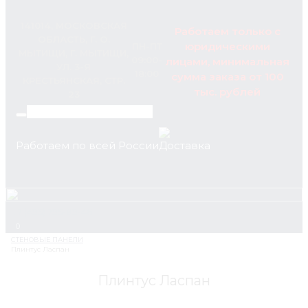
141014, МОСКОВСКАЯ
Работаем только с
ОБЛАСТЬ, Г. О.
юридическими
ПН-ПТ
МЫТИЩИ, Г. МЫТИЩИ,
09:00-
лицами, минимальная
УЛ. 3-Я
18:00
сумма заказа от 100
КРЕСТЬЯНСКАЯ, СТР.
тыс. рублей
23
Работаем по всей России
+7 (495) 795-89-46
0
Плинтус Ласпан