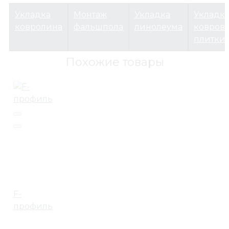
Укладка
Монтаж
Укладка
Укладк
ковролина
фальшпола
линолеума
ковров
плитки
Похожие товары
F-
профиль