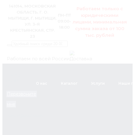
141014, МОСКОВСКАЯ
Работаем только с
ОБЛАСТЬ, Г. О.
юридическими
ПН-ПТ
МЫТИЩИ, Г. МЫТИЩИ,
09:00-
лицами, минимальная
УЛ. 3-Я
18:00
сумма заказа от 100
КРЕСТЬЯНСКАЯ, СТР.
тыс. рублей
23
Работаем по всей России
+7 (495)
795-89-
О нас
Каталог
Услуги
Наши п
46
Перезвоните
мне
zakaz@pol.house