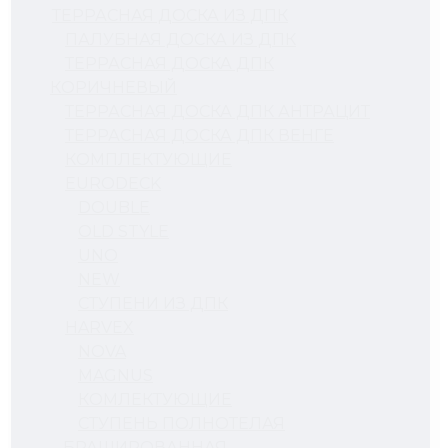
ТЕРРАСНАЯ ДОСКА ИЗ ДПК
ПАЛУБНАЯ ДОСКА ИЗ ДПК
ТЕРРАСНАЯ ДОСКА ДПК
КОРИЧНЕВЫЙ
ТЕРРАСНАЯ ДОСКА ДПК АНТРАЦИТ
ТЕРРАСНАЯ ДОСКА ДПК ВЕНГЕ
КОМПЛЕКТУЮЩИЕ
EURODECK
DOUBLE
OLD STYLE
UNO
NEW
СТУПЕНИ ИЗ ДПК
HARVEX
NOVA
MAGNUS
КОМЛЕКТУЮЩИЕ
СТУПЕНЬ ПОЛНОТЕЛАЯ
БРАШИРОВАННАЯ