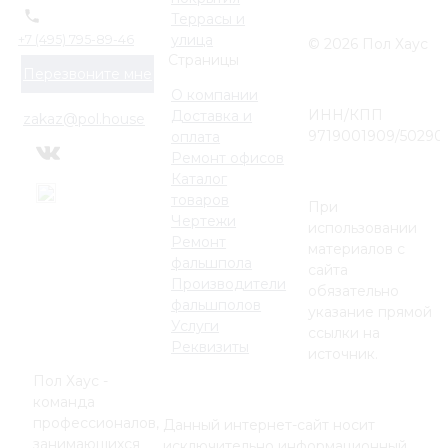
Террасы и
улица
+7 (495) 795-89-46
© 2026 Пол Хаус
Страницы
Перезвоните мне
О компании
ИНН/КПП
Доставка и
zakaz@pol.house
9719001909/50290
оплата
Ремонт офисов
Каталог
товаров
При
Чертежи
использовании
Ремонт
материалов с
фальшпола
сайта
Производители
обязательно
фальшполов
указание прямой
Услуги
ссылки на
Реквизиты
источник.
Пол Хаус -
команда
профессионалов,
Данный интернет-сайт носит
занимающихся
исключительно информационный