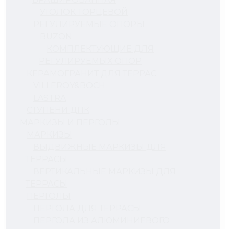
УГОЛОК ТОРЦЕВОЙ
РЕГУЛИРУЕМЫЕ ОПОРЫ
BUZON
КОМПЛЕКТУЮЩИЕ ДЛЯ
РЕГУЛИРУЕМЫХ ОПОР
КЕРАМОГРАНИТ ДЛЯ ТЕРРАС
VILLEROY&BOCH
LASTRA
СТУПЕНИ ДПК
МАРКИЗЫ И ПЕРГОЛЫ
МАРКИЗЫ
ВЫДВИЖНЫЕ МАРКИЗЫ ДЛЯ
ТЕРРАСЫ
ВЕРТИКАЛЬНЫЕ МАРКИЗЫ ДЛЯ
ТЕРРАСЫ
ПЕРГОЛЫ
ПЕРГОЛА ДЛЯ ТЕРРАСЫ
ПЕРГОЛА ИЗ АЛЮМИНИЕВОГО