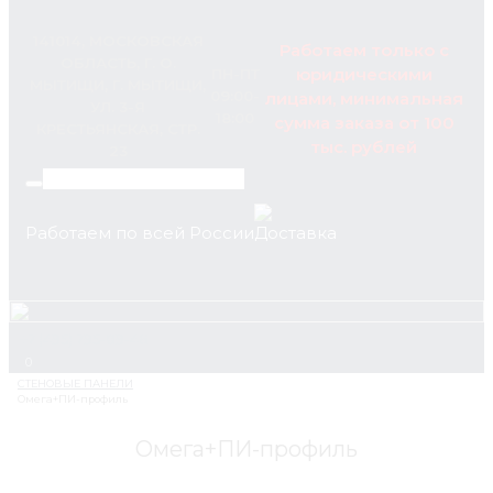
141014, МОСКОВСКАЯ
Работаем только с
ОБЛАСТЬ, Г. О.
юридическими
ПН-ПТ
МЫТИЩИ, Г. МЫТИЩИ,
09:00-
лицами, минимальная
УЛ. 3-Я
18:00
сумма заказа от 100
КРЕСТЬЯНСКАЯ, СТР.
тыс. рублей
23
Работаем по всей России
+7 (495) 795-89-46
0
Омега+ПИ-профиль