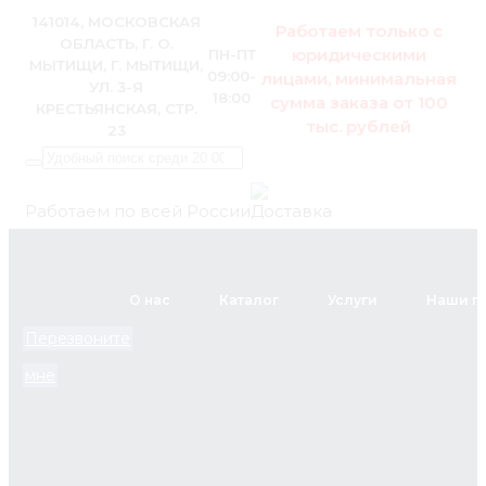
141014, МОСКОВСКАЯ
Работаем только с
ОБЛАСТЬ, Г. О.
юридическими
ПН-ПТ
МЫТИЩИ, Г. МЫТИЩИ,
09:00-
лицами, минимальная
УЛ. 3-Я
18:00
сумма заказа от 100
КРЕСТЬЯНСКАЯ, СТР.
тыс. рублей
23
Работаем по всей России
+7 (495)
795-89-
О нас
Каталог
Услуги
Наши п
46
Перезвоните
мне
zakaz@pol.house