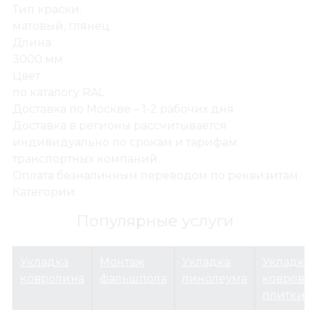
Тип краски:
матовый, глянец
Длина:
3000 мм
СТЕНОВЫЕ ПАНЕЛИ
Цвет
Омега+ПИ-профиль
по каталогу RAL
Доставка по Москве – 1-2 рабочих дня.
Доставка в регионы рассчитывается
индивидуально по срокам и тарифам
транспортных компаний.
Оплата безналичным переводом по реквизитам.
Категории:
Популярные услуги
Укладка
Монтаж
Укладка
Укладк
ковролина
фальшпола
линолеума
ковров
плитки