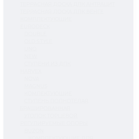
ТЕРРАСНАЯ ДОСКА ДПК АНТРАЦИТ
ТЕРРАСНАЯ ДОСКА ДПК ВЕНГЕ
КОМПЛЕКТУЮЩИЕ
EURODECK
DOUBLE
OLD STYLE
UNO
NEW
СТУПЕНИ ИЗ ДПК
HARVEX
NOVA
MAGNUS
КОМЛЕКТУЮЩИЕ
СТУПЕНЬ ПОЛНОТЕЛАЯ
БРАШИРОВАННАЯ
УГОЛОК ТОРЦЕВОЙ
РЕГУЛИРУЕМЫЕ ОПОРЫ
BUZON
КОМПЛЕКТУЮЩИЕ ДЛЯ