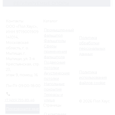
РЕГУЛИРУЕМЫЕ ОПОРЫ
Контакты
Каталог
ООО «Пол Хаус»,
Промышленный
ИНН 9719001909
фальшпол
141014,
Политика
Фальшполы
Московская
обработки
Сферы
область, г. о.
персональных
применения
Мытищи, г.
данных
фальшпола
Мытищи, ул. 3-я
Подвесные
Крестьянская, стр.
потолки
23,
Политика
Акустические
этаж 9, помещ. 16
использования
потолки
файлов cookie
Напольные
Пн-Пт 09:00-18:00
покрытия
Террасы и
улица
+7 (495) 795-89-46
© 2026 Пол Хаус
Страницы
Перезвоните мне
О компании