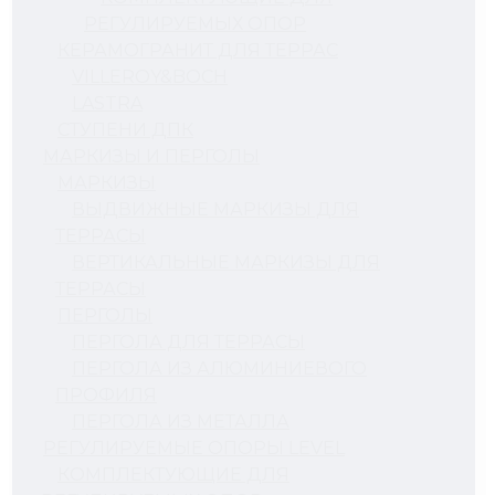
РЕГУЛИРУЕМЫХ ОПОР
КЕРАМОГРАНИТ ДЛЯ ТЕРРАС
VILLEROY&BOCH
LASTRA
СТУПЕНИ ДПК
МАРКИЗЫ И ПЕРГОЛЫ
МАРКИЗЫ
ВЫДВИЖНЫЕ МАРКИЗЫ ДЛЯ
ТЕРРАСЫ
ВЕРТИКАЛЬНЫЕ МАРКИЗЫ ДЛЯ
ТЕРРАСЫ
ПЕРГОЛЫ
ПЕРГОЛА ДЛЯ ТЕРРАСЫ
ПЕРГОЛА ИЗ АЛЮМИНИЕВОГО
ПРОФИЛЯ
ПЕРГОЛА ИЗ МЕТАЛЛА
РЕГУЛИРУЕМЫЕ ОПОРЫ LEVEL
КОМПЛЕКТУЮЩИЕ ДЛЯ