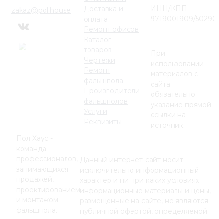
ИНН/КПП
Доставка и
zakaz@pol.house
9719001909/50290
оплата
Ремонт офисов
Каталог
товаров
При
Чертежи
использовании
Ремонт
материалов с
фальшпола
сайта
Производители
обязательно
фальшполов
указание прямой
Услуги
ссылки на
Реквизиты
источник.
Пол Хаус -
команда
профессионалов,
Данный интернет-сайт носит
занимающихся
исключительно информационный
продажей,
характер и ни при каких условиях
проектированием
информационные материалы и цены,
и монтажом
размещенные на сайте, не являются
фальшпола.
публичной офертой, определяемой