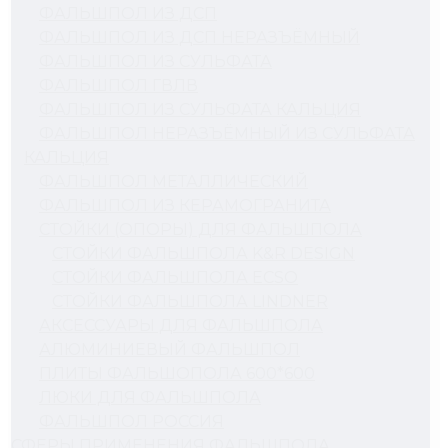
ФАЛЬШПОЛ ИЗ ДСП
ФАЛЬШПОЛ ИЗ ДСП НЕРАЗЪЁМНЫЙ
ФАЛЬШПОЛ ИЗ СУЛЬФАТА
ФАЛЬШПОЛ ГВЛВ
ФАЛЬШПОЛ ИЗ СУЛЬФАТА КАЛЬЦИЯ
ФАЛЬШПОЛ НЕРАЗЪЁМНЫЙ ИЗ СУЛЬФАТА
КАЛЬЦИЯ
ФАЛЬШПОЛ МЕТАЛЛИЧЕСКИЙ
ФАЛЬШПОЛ ИЗ КЕРАМОГРАНИТА
СТОЙКИ (ОПОРЫ) ДЛЯ ФАЛЬШПОЛА
СТОЙКИ ФАЛЬШПОЛА K&R DESIGN
СТОЙКИ ФАЛЬШПОЛА ECSO
СТОЙКИ ФАЛЬШПОЛА LINDNER
АКСЕССУАРЫ ДЛЯ ФАЛЬШПОЛА
АЛЮМИНИЕВЫЙ ФАЛЬШПОЛ
ПЛИТЫ ФАЛЬШОПОЛА 600*600
ЛЮКИ ДЛЯ ФАЛЬШПОЛА
ФАЛЬШПОЛ РОССИЯ
СФЕРЫ ПРИМЕНЕНИЯ ФАЛЬШПОЛА