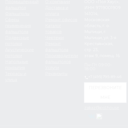
Промышленный
О компании
ООО «Пол Хаус»,
фальшпол
Доставка и
ИНН 9719001909
Фальшполы
оплата
141014,
Сферы
Ремонт офисов
Московская
применения
Каталог
область, г. о.
фальшпола
товаров
Мытищи, г.
Подвесные
Чертежи
Мытищи, ул. 3-я
потолки
Ремонт
Крестьянская,
Акустические
фальшпола
стр. 23,
потолки
Производители
этаж 9, помещ. 16
Напольные
фальшполов
Пн-Пт 09:00-
покрытия
Услуги
18:00
Террасы и
Реквизиты
+7 (495) 795-89-46
улица
ПЕРЕЗВОНИТЕ
МНЕ
zakaz@pol.house