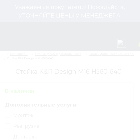
Уважаемые покупатели! Пожалуйста,
УТОЧНЯЙТЕ ЦЕНЫ У МЕНЕДЖЕРА!
Стойка K&R Design М16 H560-640
Фальшполы
Стойки (опоры) для фальшпола
В наличии
Стойка K&R Design М16 H560-640
Дополнительные услуги:
Монтаж
Разгрузка
Доставка