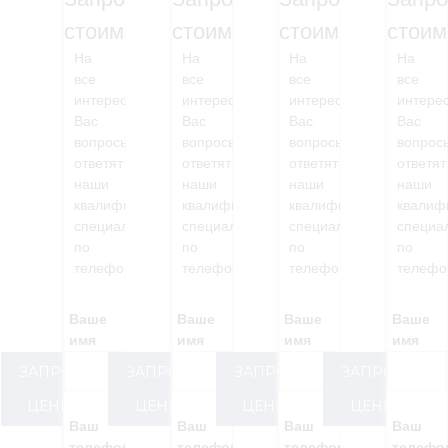
стоимость
стоимость
стоимость
стоим
На
На
На
На
все
все
все
все
интересующие
интересующие
интересующие
интере
Вас
Вас
Вас
Вас
вопросы,
вопросы,
вопросы,
вопрос
ответят
ответят
ответят
ответят
наши
наши
наши
наши
квалифицированные
квалифицированные
квалифицированные
квалиф
специалисты
специалисты
специалисты
специа
по
по
по
по
телефону
телефону
телефону
телефо
Ваше
Ваше
Ваше
Ваше
имя
имя
имя
имя
ЗАПРОС
ЗАПРОС
ЗАПРОС
ЗАПРОС
ЦЕНЫ
ЦЕНЫ
ЦЕНЫ
ЦЕНЫ
Ваш
Ваш
Ваш
Ваш
телефон
телефон
телефон
телефо