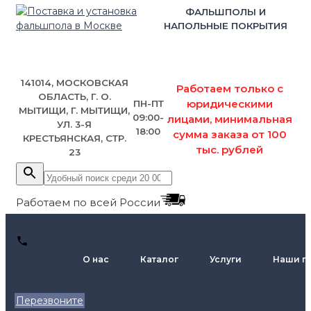
ФАЛЬШПОЛЫ И
НАПОЛЬНЫЕ ПОКРЫТИЯ
141014, МОСКОВСКАЯ
Работаем только с
ОБЛАСТЬ, Г. О.
юридическими
ПН-ПТ
МЫТИЩИ, Г. МЫТИЩИ,
09:00-
лицами, минимальная
УЛ. 3-Я
18:00
сумма заказа от 100
КРЕСТЬЯНСКАЯ, СТР.
тыс. рублей
23
Работаем по всей России
+7 (495)
О нас
Каталог
Услуги
Наши п
795-89-
46
Перезвоните