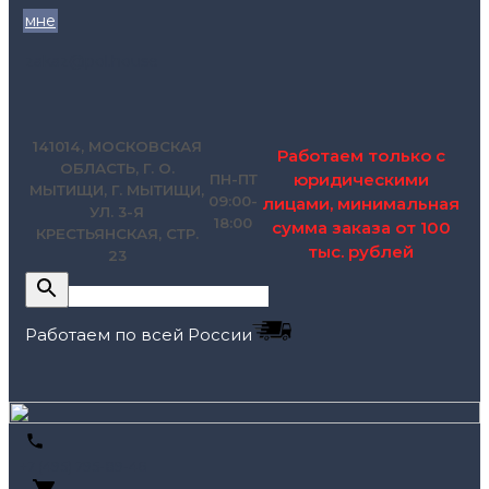
мне
zakaz@pol.house
141014, МОСКОВСКАЯ
Работаем только с
ОБЛАСТЬ, Г. О.
юридическими
ПН-ПТ
МЫТИЩИ, Г. МЫТИЩИ,
09:00-
лицами, минимальная
УЛ. 3-Я
18:00
сумма заказа от 100
КРЕСТЬЯНСКАЯ, СТР.
тыс. рублей
23
Работаем по всей России
+7 (495) 795-89-46