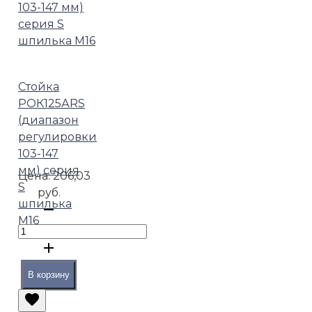
Стойка
РОК125АRS
(диапазон
регулировки
103-147
мм) серия
Цена:
206,03
S
руб.
шпилька
М16
В корзину