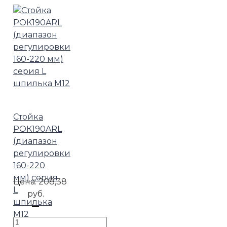
Стойка
РОК190ARL
(диапазон
регулировки
160-220
мм) серия
Цена:
208,38
L
руб.
шпилька
М12