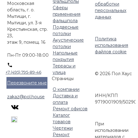
Фальшполы
Московская
обработки
Сферы
область, г. о.
персональных
применения
Мытищи, г.
данных
фальшпола
Мытищи, ул. 3-я
Подвесные
Крестьянская, стр.
потолки
23,
Политика
Акустические
этаж 9, помещ. 16
использования
потолки
файлов cookie
Напольные
Пн-Пт 09:00-18:00
покрытия
Террасы и
улица
+7 (495) 795-89-46
© 2026 Пол Хаус
Страницы
Перезвоните мне
О компании
ИНН/КПП
Доставка и
zakaz@pol.house
9719001909/50290
оплата
Ремонт офисов
Каталог
товаров
При
Чертежи
использовании
Ремонт
материалов с