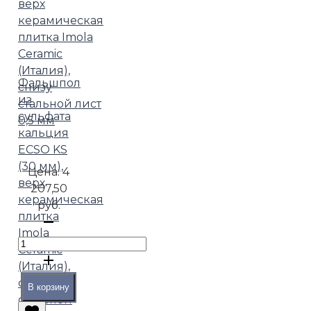
Фальшпол
из
сульфата
кальция
ECSO KS
(30 мм),
Цена:
4
верх
207,50
керамическая
руб.
плитка
Imola
Ceramic
(Италия),
снизу
В корзину
стальной