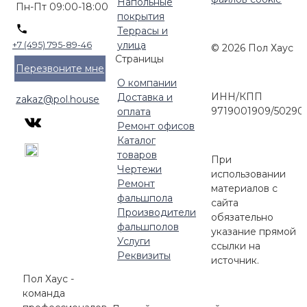
Напольные
Пн-Пт 09:00-18:00
покрытия
Террасы и
улица
+7 (495) 795-89-46
© 2026 Пол Хаус
Страницы
Перезвоните мне
О компании
ИНН/КПП
Доставка и
zakaz@pol.house
9719001909/50290
оплата
Ремонт офисов
Каталог
товаров
При
Чертежи
использовании
Ремонт
материалов с
фальшпола
сайта
Производители
обязательно
фальшполов
указание прямой
Услуги
ссылки на
Реквизиты
источник.
Пол Хаус -
команда