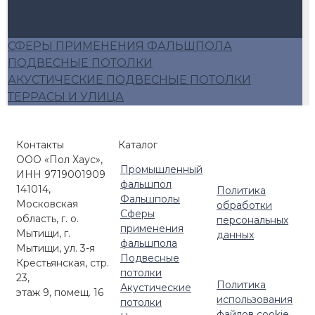
Фальшпол металлический
Фальшпол из керамогранита
Стойки (опоры) для фальшпола
СФЕРЫ ПРИМЕНЕНИЯ ФАЛЬШПОЛА
Аксессуары для фальшпола
ПОДВЕСНЫЕ ПОТОЛКИ
Алюминиевый фальшпол
АКУСТИЧЕСКИЕ ПОДВЕСНЫЕ ПОТОЛКИ
Плиты фальшопола 600*600
ТЕРРАСЫ И УЛИЦА
Люки для фальшпола
Фальшпол Россия
Контакты
Каталог
ООО «Пол Хаус»,
Промышленный
ИНН 9719001909
фальшпол
141014,
Политика
Фальшполы
Московская
обработки
Сферы
область, г. о.
персональных
применения
Мытищи, г.
данных
фальшпола
Мытищи, ул. 3-я
Подвесные
Крестьянская, стр.
потолки
23,
Политика
Акустические
этаж 9, помещ. 16
использования
потолки
файлов cookie