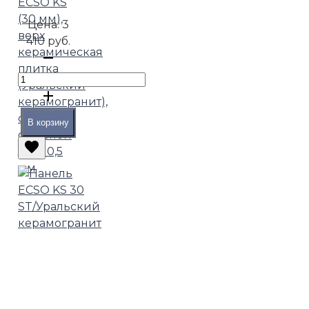
ECSO KS
(30 мм),
Цена:
3
верх
410 руб.
керамическая
плитка
(Уральский
керамогранит),
снизу
В корзину
стальной
лист 0,5
мм