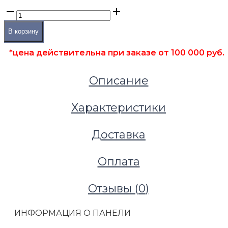
В корзину
*цена действительна при заказе от 100 000 руб.
Описание
Характеристики
Доставка
Оплата
Фальшполы
Отзывы (
0
)
Фальшпол из сульфата кальция
Панель фальшпола Perfaten Solid толщина 30 мм, с
ИНФОРМАЦИЯ О ПАНЕЛИ