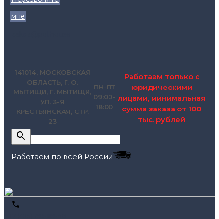
мне
zakaz@pol.house
141014, МОСКОВСКАЯ
Работаем только с
ОБЛАСТЬ, Г. О.
юридическими
ПН-ПТ
МЫТИЩИ, Г. МЫТИЩИ,
09:00-
лицами, минимальная
УЛ. 3-Я
18:00
сумма заказа от 100
КРЕСТЬЯНСКАЯ, СТР.
тыс. рублей
23
Работаем по всей России
+7 (495) 795-89-46