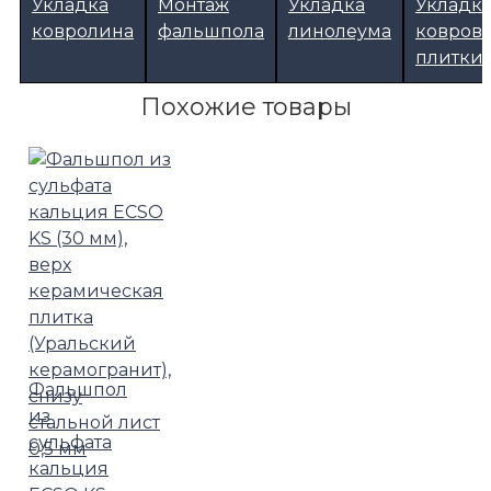
Укладка
Монтаж
Укладка
Укладк
ковролина
фальшпола
линолеума
ковров
плитки
Похожие товары
Фальшпол
из
сульфата
кальция