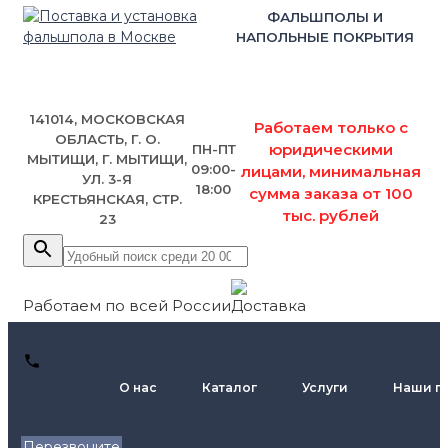
ФАЛЬШПОЛЫ И
НАПОЛЬНЫЕ ПОКРЫТИЯ
141014, МОСКОВСКАЯ
Работаем только с
ОБЛАСТЬ, Г. О.
юридическими
ПН-ПТ
МЫТИЩИ, Г. МЫТИЩИ,
09:00-
лицами, минимальная
УЛ. 3-Я
18:00
сумма заказа от 100
КРЕСТЬЯНСКАЯ, СТР.
тыс. рублей
23
Работаем по всей России
+7 (495)
О нас
Каталог
Услуги
Наши п
795-89-
46
Перезвоните