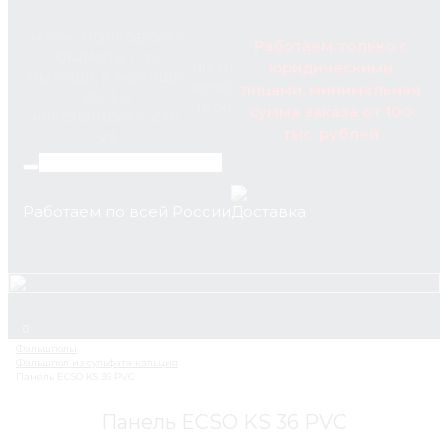
141014, МОСКОВСКАЯ
Работаем только с
ОБЛАСТЬ, Г. О.
юридическими
ПН-ПТ
МЫТИЩИ, Г. МЫТИЩИ,
09:00-
лицами, минимальная
УЛ. 3-Я
18:00
сумма заказа от 100
КРЕСТЬЯНСКАЯ, СТР.
тыс. рублей
23
Работаем по всей России
+7 (495) 795-89-46
0
Панель ECSO KS 36 PVC