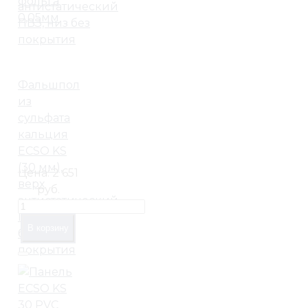
фольга
0,05мм
Фальшпол
из
сульфата
кальция
ECSO KS
(30 мм),
Цена:
2 651
верх
руб.
антистатический
ПВЗ, низ
В корзину
без
покрытия