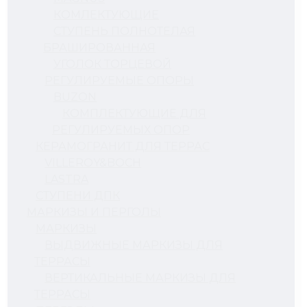
КОМЛЕКТУЮЩИЕ
СТУПЕНЬ ПОЛНОТЕЛАЯ
БРАШИРОВАННАЯ
УГОЛОК ТОРЦЕВОЙ
РЕГУЛИРУЕМЫЕ ОПОРЫ
BUZON
КОМПЛЕКТУЮЩИЕ ДЛЯ
РЕГУЛИРУЕМЫХ ОПОР
КЕРАМОГРАНИТ ДЛЯ ТЕРРАС
VILLEROY&BOCH
LASTRA
СТУПЕНИ ДПК
МАРКИЗЫ И ПЕРГОЛЫ
МАРКИЗЫ
ВЫДВИЖНЫЕ МАРКИЗЫ ДЛЯ
ТЕРРАСЫ
ВЕРТИКАЛЬНЫЕ МАРКИЗЫ ДЛЯ
ТЕРРАСЫ