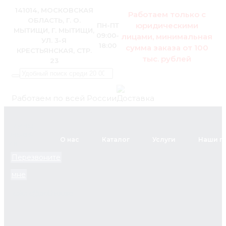
141014, МОСКОВСКАЯ
Работаем только с
ОБЛАСТЬ, Г. О.
юридическими
ПН-ПТ
МЫТИЩИ, Г. МЫТИЩИ,
09:00-
лицами, минимальная
УЛ. 3-Я
18:00
сумма заказа от 100
КРЕСТЬЯНСКАЯ, СТР.
тыс. рублей
23
Работаем по всей России
+7 (495)
795-89-
О нас
Каталог
Услуги
Наши п
46
Перезвоните
мне
zakaz@pol.house