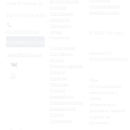
Политика
Акустические
этаж 9, помещ. 16
использования
потолки
файлов cookie
Напольные
Пн-Пт 09:00-18:00
покрытия
Террасы и
улица
+7 (495) 795-89-46
© 2026 Пол Хаус
Страницы
Перезвоните мне
О компании
ИНН/КПП
Доставка и
zakaz@pol.house
9719001909/50290
оплата
Ремонт офисов
Каталог
товаров
При
Чертежи
использовании
Ремонт
материалов с
фальшпола
сайта
Производители
обязательно
фальшполов
указание прямой
Услуги
ссылки на
Реквизиты
источник.