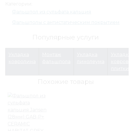
Категории:
Фальшпол из сульфата кальция
Фальшполы с антистатическим покрытием
Фальшполы
Фальшпол из сульфата кальция
Популярные услуги
Панель ECSO KS 36 PVC
Укладка
Монтаж
Укладка
Укладк
ковролина
фальшпола
линолеума
ковров
плитки
Похожие товары