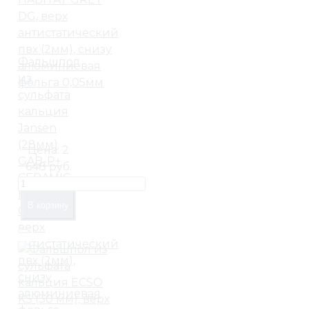
Фальшпол
из
сульфата
кальция
Jansen
(28мм)
Цена:
2
GAB-P+
648 руб.
CERAMIC
HABITAT
В корзину
GREY DG,
верх
антистатический
пвх (2мм),
снизу
алюминиевая