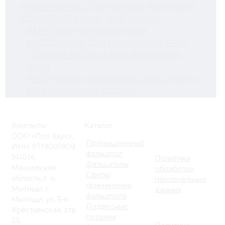
КРОВЕЛЬНЫЕ ОПОРЫ HILST PLATFORM
КОМПЛЕКТУЮЩИЕ ДЛЯ УЛИЦЫ
НЕРЕГУЛИРУЕМЫЕ ОПОРЫ
АКСЕССУАРЫ ДЛЯ МОНТАЖА ТЕРРАС
УГЛОВЫЕ И ТОРЦЕВЫЕ ЭЛЕМЕНТЫ
ЛАГИ
НЕГОРЮЧИЕ МЕТАЛЛИЧЕСКИЕ ОПОРЫ
РЕГУЛИРУЕМЫЕ ОПОРЫ
Контакты
Каталог
ООО «Пол Хаус»,
Промышленный
ИНН 9719001909
фальшпол
141014,
Политика
Фальшполы
Московская
обработки
Сферы
область, г. о.
персональных
применения
Мытищи, г.
данных
фальшпола
Мытищи, ул. 3-я
Подвесные
Крестьянская, стр.
потолки
23,