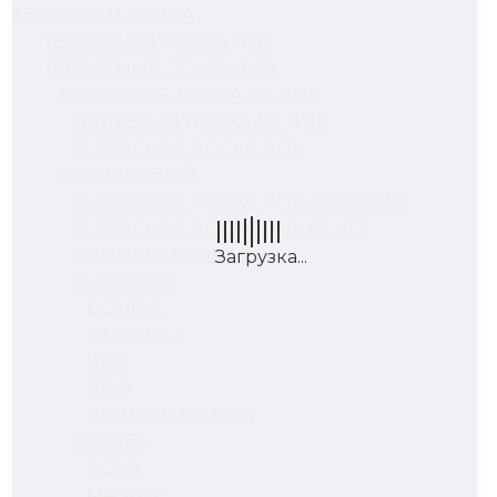
ТЕРРАСЫ И УЛИЦА
ТЕРРАСНАЯ ДОСКА ДПК
ТЕРРАСНЫЕ ПОКРЫТИЯ
ТЕРРАСНАЯ ДОСКА ИЗ ДПК
ПАЛУБНАЯ ДОСКА ИЗ ДПК
ТЕРРАСНАЯ ДОСКА ДПК
КОРИЧНЕВЫЙ
ТЕРРАСНАЯ ДОСКА ДПК АНТРАЦИТ
ТЕРРАСНАЯ ДОСКА ДПК ВЕНГЕ
КОМПЛЕКТУЮЩИЕ
EURODECK
DOUBLE
OLD STYLE
UNO
NEW
СТУПЕНИ ИЗ ДПК
HARVEX
NOVA
MAGNUS