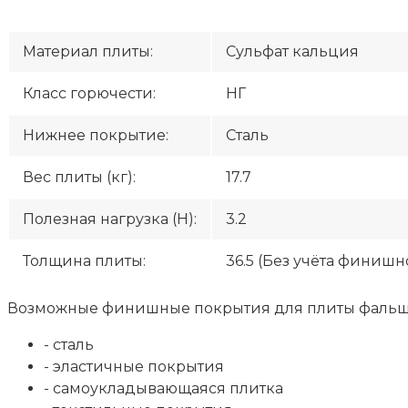
Материал плиты:
Сульфат кальция
Класс горючести:
НГ
Нижнее покрытие:
Сталь
Вес плиты (кг):
17.7
Полезная нагрузка (H):
3.2
Толщина плиты:
36.5 (Без учёта финиш
Возможные финишные покрытия для плиты фальшпо
- сталь
- эластичные покрытия
- самоукладывающаяся плитка