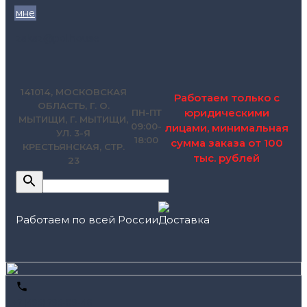
мне
zakaz@pol.house
141014, МОСКОВСКАЯ
Работаем только с
ОБЛАСТЬ, Г. О.
юридическими
ПН-ПТ
МЫТИЩИ, Г. МЫТИЩИ,
09:00-
лицами, минимальная
УЛ. 3-Я
18:00
сумма заказа от 100
КРЕСТЬЯНСКАЯ, СТР.
тыс. рублей
23
Работаем по всей России
+7 (495) 795-89-46