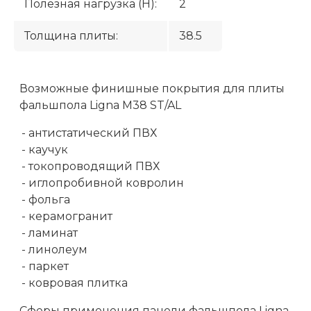
Полезная нагрузка (H):
2
Толщина плиты:
38.5
Возможные финишные покрытия для плиты
фальшпола Ligna М38 ST/AL
- антистатический ПВХ
- каучук
- токопроводящий ПВХ
- иглопробивной ковролин
- фольга
- керамогранит
- ламинат
- линолеум
- паркет
- ковровая плитка
Сферы применения панели фальшпола Ligna