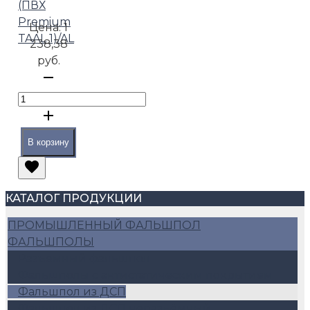
(ПВХ
Premium
Цена:
1
TAAL 1)/AL
238,38
руб.
В корзину
КАТАЛОГ ПРОДУКЦИИ
ПРОМЫШЛЕННЫЙ ФАЛЬШПОЛ
ФАЛЬШПОЛЫ
Разъемный фальшпол
Фальшполы с антистатическим покрытием
Фальшпол из ДСП
Фальшпол из ДСП неразъёмный