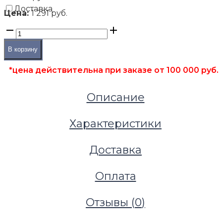
Доставка
Цена:
1 291 руб.
В корзину
*цена действительна при заказе от 100 000 руб.
Описание
Характеристики
Доставка
Фальшполы
Оплата
Фальшпол из ДСП
Фальшпол из ДСП Lindner Ligna М38мм, низ сталь
Отзывы (
0
)
алюминиевая фольга 0,05мм