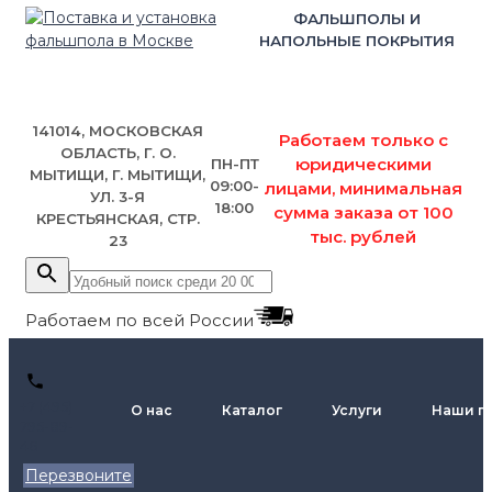
ФАЛЬШПОЛЫ И
НАПОЛЬНЫЕ ПОКРЫТИЯ
141014, МОСКОВСКАЯ
Работаем только с
ОБЛАСТЬ, Г. О.
юридическими
ПН-ПТ
МЫТИЩИ, Г. МЫТИЩИ,
09:00-
лицами, минимальная
УЛ. 3-Я
18:00
сумма заказа от 100
КРЕСТЬЯНСКАЯ, СТР.
тыс. рублей
23
Работаем по всей России
+7 (495)
О нас
Каталог
Услуги
Наши п
795-89-
46
Перезвоните