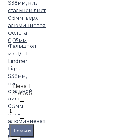
Фальшпол
из ДСП
Lindner
Ligna
S38мм,
низ
Цена:
1
стальной
208 руб.
лист
0,5мм,
верх
алюминиевая
фольга
В корзину
0,05мм