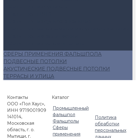
Фальшпол из сульфата
Фальшпол ГВЛВ
Фальшпол из сульфата кальция
Фальшпол неразъёмный из сульфата кальция
Фальшпол металлический
Фальшпол из керамогранита
Стойки (опоры) для фальшпола
СФЕРЫ ПРИМЕНЕНИЯ ФАЛЬШПОЛА
Аксессуары для фальшпола
ПОДВЕСНЫЕ ПОТОЛКИ
Алюминиевый фальшпол
АКУСТИЧЕСКИЕ ПОДВЕСНЫЕ ПОТОЛКИ
Плиты фальшопола 600*600
ТЕРРАСЫ И УЛИЦА
Люки для фальшпола
Фальшпол Россия
Контакты
Каталог
ООО «Пол Хаус»,
Промышленный
ИНН 9719001909
фальшпол
141014,
Политика
Фальшполы
Московская
обработки
Сферы
область, г. о.
персональных
применения
Мытищи, г.
данных