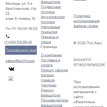
фальшпола
Мытищи, ул. 3-я
Подвесные
Крестьянская, стр.
потолки
23,
Политика
Акустические
этаж 9, помещ. 16
использования
потолки
файлов cookie
Напольные
Пн-Пт 09:00-18:00
покрытия
Террасы и
улица
+7 (495) 795-89-46
© 2026 Пол Хаус
Страницы
Перезвоните мне
О компании
ИНН/КПП
Доставка и
zakaz@pol.house
9719001909/50290
оплата
Ремонт офисов
Каталог
товаров
При
Чертежи
использовании
Ремонт
материалов с
фальшпола
сайта
Производители
обязательно
фальшполов