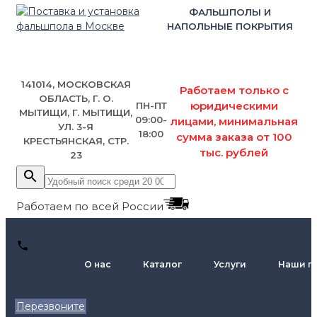
ФАЛЬШПОЛЫ И
НАПОЛЬНЫЕ ПОКРЫТИЯ
141014, МОСКОВСКАЯ
Работаем только с
ОБЛАСТЬ, Г. О.
юридическими
ПН-ПТ
МЫТИЩИ, Г. МЫТИЩИ,
09:00-
лицами, минимальная
УЛ. 3-Я
18:00
сумма заказа от 100
КРЕСТЬЯНСКАЯ, СТР.
тыс. рублей
23
Работаем по всей России
+7 (495)
О нас
Каталог
Услуги
Наши п
795-89-
46
Перезвоните