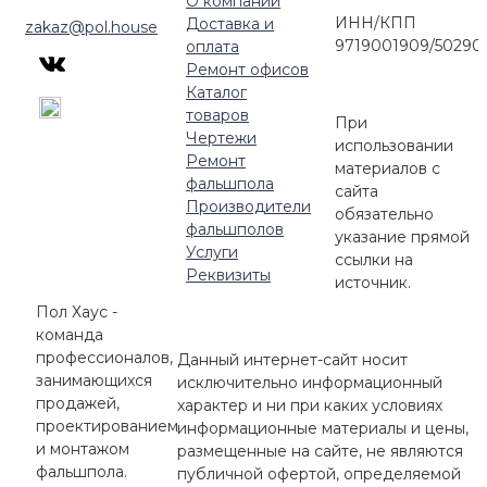
О компании
ИНН/КПП
Доставка и
zakaz@pol.house
9719001909/50290
оплата
Ремонт офисов
Каталог
товаров
При
Чертежи
использовании
Ремонт
материалов с
фальшпола
сайта
Производители
обязательно
фальшполов
указание прямой
Услуги
ссылки на
Реквизиты
источник.
Пол Хаус -
команда
профессионалов,
Данный интернет-сайт носит
занимающихся
исключительно информационный
продажей,
характер и ни при каких условиях
проектированием
информационные материалы и цены,
и монтажом
размещенные на сайте, не являются
фальшпола.
публичной офертой, определяемой