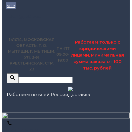
мне
zakaz@pol.house
141014, МОСКОВСКАЯ
Работаем только с
ОБЛАСТЬ, Г. О.
юридическими
ПН-ПТ
МЫТИЩИ, Г. МЫТИЩИ,
09:00-
лицами, минимальная
УЛ. 3-Я
18:00
сумма заказа от 100
КРЕСТЬЯНСКАЯ, СТР.
тыс. рублей
23
Работаем по всей России
+7 (495) 795-89-46