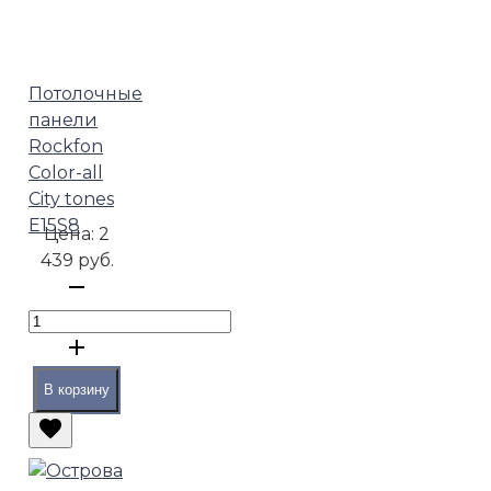
Потолочные
панели
Rockfon
Color-all
City tones
E15S8
Цена:
2
439 руб.
В корзину