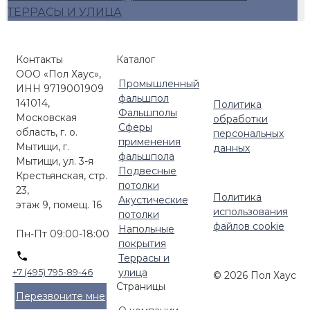
ТЕРРАСЫ И УЛИЦА
Контакты
Каталог
ООО «Пол Хаус»,
Промышленный
ИНН 9719001909
фальшпол
141014,
Политика
Фальшполы
Московская
обработки
Сферы
область, г. о.
персональных
применения
Мытищи, г.
данных
фальшпола
Мытищи, ул. 3-я
Подвесные
Крестьянская, стр.
потолки
23,
Политика
Акустические
этаж 9, помещ. 16
использования
потолки
файлов cookie
Напольные
Пн-Пт 09:00-18:00
покрытия
Террасы и
улица
+7 (495) 795-89-46
© 2026 Пол Хаус
Страницы
Перезвоните мне