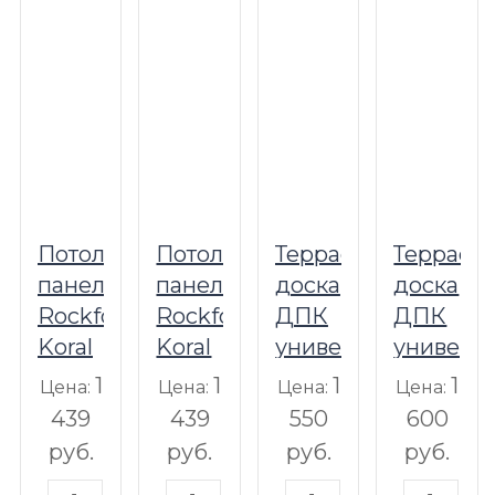
Потолочные
Потолочные
Террасная
Террасн
панели
панели
доска
доска
Rockfon
Rockfon
ДПК
ДПК
Koral
Koral
универсальная
универс
E15S8
E24S8
с
с
1
1
1
1
Цена:
Цена:
Цена:
Цена:
тиснением
тиснени
439
439
550
600
HOLZHOF
NauticP
руб.
руб.
руб.
руб.