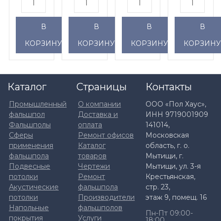
В
В
В
В
КОРЗИНУ
КОРЗИНУ
КОРЗИНУ
КОРЗИН
Каталог
Страницы
Контакты
Промышленный
О компании
ООО «Пол Хаус»,
фальшпол
Доставка и
ИНН 9719001909
Фальшполы
оплата
141014,
Сферы
Ремонт офисов
Московская
применения
Каталог
область, г. о.
фальшпола
товаров
Мытищи, г.
Подвесные
Чертежи
Мытищи, ул. 3-я
потолки
Ремонт
Крестьянская,
Акустические
фальшпола
стр. 23,
потолки
Производители
этаж 9, помещ. 16
Напольные
фальшполов
Пн-Пт 09:00-
покрытия
Услуги
18:00