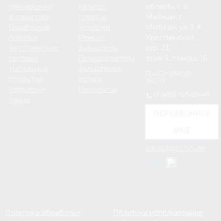
применения
Каталог
область, г. о.
фальшпола
товаров
Мытищи, г.
Подвесные
Чертежи
Мытищи, ул. 3-я
потолки
Ремонт
Крестьянская,
Акустические
фальшпола
стр. 23,
потолки
Производители
этаж 9, помещ. 16
Напольные
фальшполов
Пн-Пт 09:00-
покрытия
Услуги
18:00
Террасы и
Реквизиты
+7 (495) 795-89-46
улица
ПЕРЕЗВОНИТЕ
МНЕ
zakaz@pol.house
Политика обработки
Политика использования