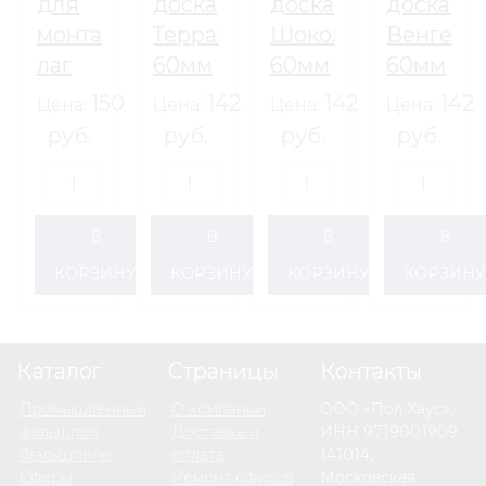
для
доска
доска
доска
монтажных
Терракот
Шоколад
Венге
лаг
60мм
60мм
60мм
(пог.м)
(пог.м)
(пог.м)
150
142
142
142
Цена:
Цена:
Цена:
Цена:
руб.
руб.
руб.
руб.
В
В
В
В
КОРЗИНУ
КОРЗИНУ
КОРЗИНУ
КОРЗИН
Каталог
Страницы
Контакты
Промышленный
О компании
ООО «Пол Хаус»,
фальшпол
Доставка и
ИНН 9719001909
Фальшполы
оплата
141014,
Сферы
Ремонт офисов
Московская