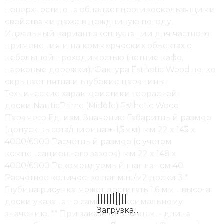
поверхности, она обладает противоскользящими
свойствами даже в дождливую погоду.
Идеальный вариант эксплуатации для частного
применения и на коммерческих объектах с
небольшой проходимостью (летние кафе,
парковые дорожки). Фактура Esthetic Wood легко
скрывает пятна и глубокие царапины.
Технические характеристики террасной
доски NauticPrime (Middle) Esthetic Wood
Параметр Ед. изм. Значение Габаритный размер
(допуск высота/ширина +-1,5мм) мм 22 x 145 x
4000/6000 Расчётный размер (с учетом
компенсационного зазора) мм 22 x 148 x
4000/6000 Рекомендуемый шаг лаг см 40
Расчётное количество лаг м.п./м2 доски 3 *
Глубина рисунка может достигать 1.6 мм - высота
доски указана по самому максимальному
значению. ** При заказе от 300 кв.м. - длина