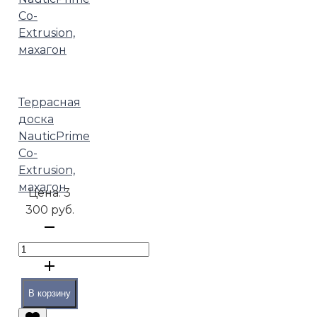
Террасная
доска
NauticPrime
Co-
Extrusion,
махагон
Цена:
3
300 руб.
В корзину