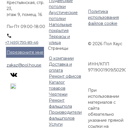
Подвесные
Крестьянская, стр.
потолки
23,
Политика
Акустические
этаж 9, помещ. 16
использования
потолки
файлов cookie
Напольные
Пн-Пт 09:00-18:00
покрытия
Террасы и
улица
+7 (495) 795-89-46
© 2026 Пол Хаус
Страницы
Перезвоните мне
О компании
ИНН/КПП
Доставка и
zakaz@pol.house
9719001909/50290
оплата
Ремонт офисов
Каталог
товаров
При
Чертежи
использовании
Ремонт
материалов с
фальшпола
сайта
Производители
обязательно
фальшполов
указание прямой
Услуги
ссылки на