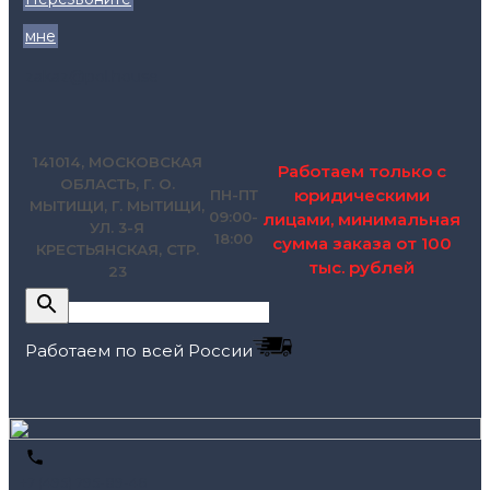
мне
zakaz@pol.house
141014, МОСКОВСКАЯ
Работаем только с
ОБЛАСТЬ, Г. О.
юридическими
ПН-ПТ
МЫТИЩИ, Г. МЫТИЩИ,
09:00-
лицами, минимальная
УЛ. 3-Я
18:00
сумма заказа от 100
КРЕСТЬЯНСКАЯ, СТР.
тыс. рублей
23
Работаем по всей России
+7 (495) 795-89-46