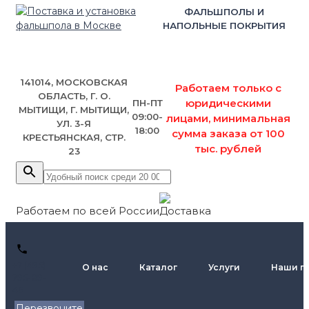
ФАЛЬШПОЛЫ И
НАПОЛЬНЫЕ ПОКРЫТИЯ
141014, МОСКОВСКАЯ
Работаем только с
ОБЛАСТЬ, Г. О.
юридическими
ПН-ПТ
МЫТИЩИ, Г. МЫТИЩИ,
09:00-
лицами, минимальная
УЛ. 3-Я
18:00
сумма заказа от 100
КРЕСТЬЯНСКАЯ, СТР.
тыс. рублей
23
Работаем по всей России
+7 (495)
О нас
Каталог
Услуги
Наши п
795-89-
46
Перезвоните