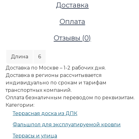
Доставка
Оплата
Отзывы (
0
)
Длина
6
Доставка по Москве – 1-2 рабочих дня.
Доставка в регионы рассчитывается
индивидуально по срокам и тарифам
транспортных компаний.
Оплата безналичным переводом по реквизитам.
Категории:
Террасы и улица
Террасная доска из ДПК
Террасные покрытия
Террасная доска из ДПК
Фальшпол для эксплуатируемой кровли
Террасная доска ДПК Darvolex (Дарволекс), шовна
Террасы и улица