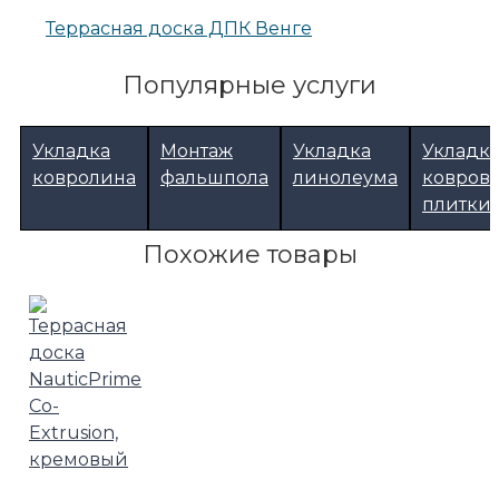
Террасная доска ДПК Венге
Популярные услуги
Укладка
Монтаж
Укладка
Укладк
ковролина
фальшпола
линолеума
ковров
плитки
Похожие товары