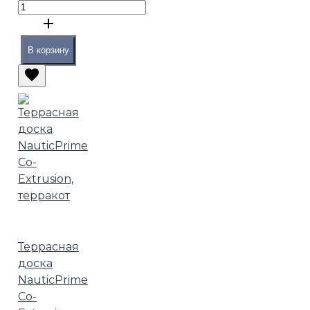
В корзину
Террасная
доска
NauticPrime
Co-