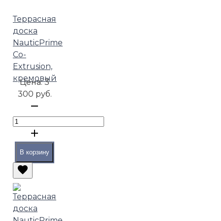
Террасная
доска
NauticPrime
Co-
Extrusion,
кремовый
Цена:
3
300 руб.
В корзину